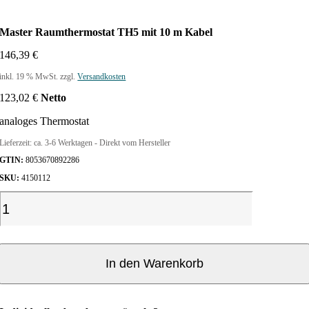
Master Raumthermostat TH5 mit 10 m Kabel
146,39
€
inkl. 19 % MwSt.
zzgl.
Versandkosten
123,02
€
Netto
analoges Thermostat
Lieferzeit:
ca. 3-6 Werktagen - Direkt vom Hersteller
GTIN:
8053670892286
SKU:
4150112
M
a
s
t
e
In den Warenkorb
r
R