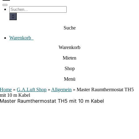
c
h
T
S
e
o
u
c
g
n
h
g
a
e
l
Suche
c
n
e
a
h
N
c
Warenkorb
0
:
a
h
:
v
Warenkorb
i
g
Mieten
a
t
i
Shop
o
n
Menü
Home
»
G.A.Luft Shop
»
Allgemein
»
Master Raumthermostat TH5
mit 10 m Kabel
Master Raumthermostat TH5 mit 10 m Kabel