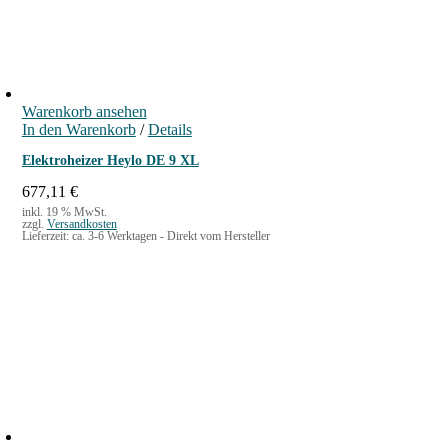
0
m
K
a
b
Warenkorb ansehen
e
In den Warenkorb
/
Details
l
Elektroheizer Heylo DE 9 XL
M
677,11
€
e
inkl. 19 % MwSt.
n
zzgl.
Versandkosten
Lieferzeit:
ca. 3-6 Werktagen - Direkt vom Hersteller
g
e