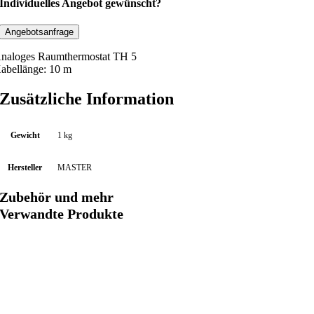
a
Individuelles Angebot gewünscht?
u
m
Angebotsanfrage
t
naloges Raumthermostat TH 5
h
abellänge: 10 m
e
r
Zusätzliche Information
m
o
Gewicht
1 kg
s
t
Hersteller
MASTER
a
t
Zubehör und mehr
T
Verwandte Produkte
H
5
m
i
t
1