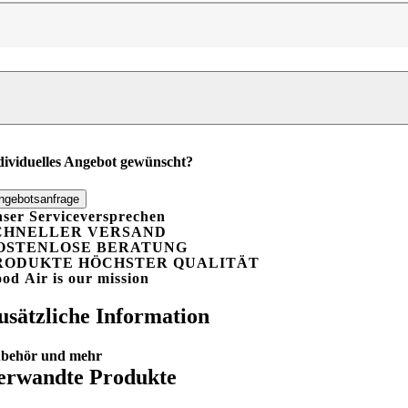
zon-
sinfektor
rozon
0000
enge
dividuelles Angebot gewünscht?
ngebotsanfrage
ser Serviceversprechen
CHNELLER VERSAND
OSTENLOSE BERATUNG
RODUKTE HÖCHSTER QUALITÄT
ood
A
ir is our mission
usätzliche Information
behör und mehr
erwandte Produkte