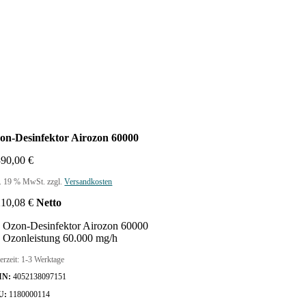
on-Desinfektor Airozon 60000
390,00
€
l. 19 % MwSt.
zzgl.
Versandkosten
210,08
€
Netto
Ozon-Desinfektor Airozon 60000
Ozonleistung 60.000 mg/h
erzeit:
1-3 Werktage
IN:
4052138097151
U:
1180000114