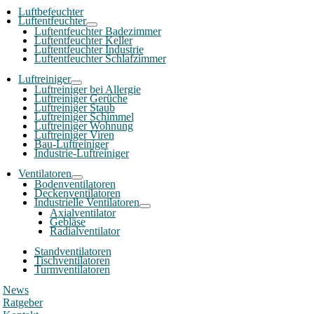
Luftbefeuchter
Luftentfeuchter
Luftentfeuchter Badezimmer
Luftentfeuchter Keller
Luftentfeuchter Industrie
Luftentfeuchter Schlafzimmer
Luftreiniger
Luftreiniger bei Allergie
Luftreiniger Gerüche
Luftreiniger Staub
Luftreiniger Schimmel
Luftreiniger Wohnung
Luftreiniger Viren
Bau-Luftreiniger
Industrie-Luftreiniger
Ventilatoren
Bodenventilatoren
Deckenventilatoren
Industrielle Ventilatoren
Axialventilator
Gebläse
Radialventilator
Standventilatoren
Tischventilatoren
Turmventilatoren
News
Ratgeber