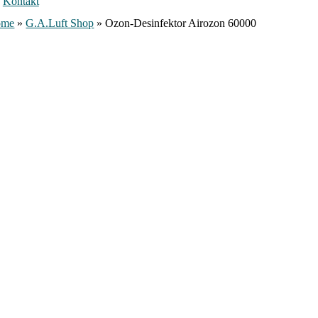
Kontakt
ome
»
G.A.Luft Shop
»
Ozon-Desinfektor Airozon 60000