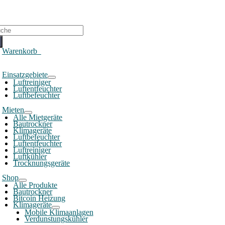
che
ch:
Warenkorb
0
oggle
Einsatzgebiete
avigation
Luftreiniger
Luftentfeuchter
Luftbefeuchter
Mieten
Alle Mietgeräte
Bautrockner
Klimageräte
Luftbefeuchter
Luftentfeuchter
Luftreiniger
Luftkühler
Trocknungsgeräte
Shop
Alle Produkte
Bautrockner
Bitcoin Heizung
Klimageräte
Mobile Klimaanlagen
Verdunstungskühler