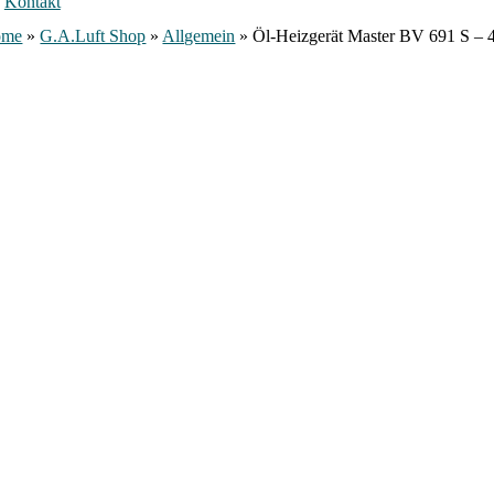
Kontakt
ome
»
G.A.Luft Shop
»
Allgemein
»
Öl-Heizgerät Master BV 691 S – 