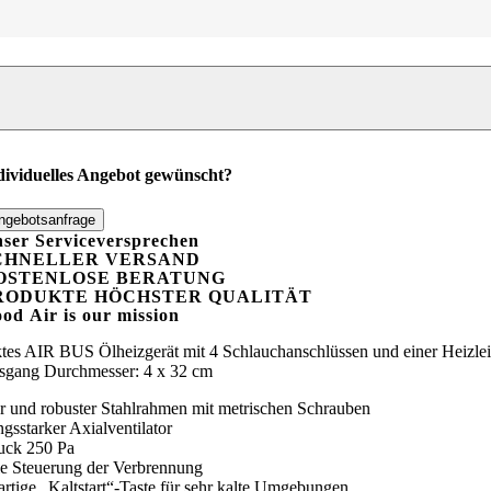
izgerät
ster
V
91
dividuelles Angebot gewünscht?
usgänge
enge
ngebotsanfrage
ser Serviceversprechen
CHNELLER VERSAND
OSTENLOSE BERATUNG
RODUKTE HÖCHSTER QUALITÄT
ood
A
ir is our mission
ktes AIR BUS Ölheizgerät mit 4 Schlauchanschlüssen und einer Heizle
sgang Durchmesser: 4 x 32 cm
er und robuster Stahlrahmen mit metrischen Schrauben
ngsstarker Axialventilator
uck 250 Pa
le Steuerung der Verbrennung
artige „Kaltstart“-Taste für sehr kalte Umgebungen