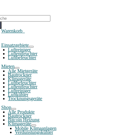
che
ch:
Warenkorb
0
oggle
Einsatzgebiete
avigation
Luftreiniger
Luftentfeuchter
Luftbefeuchter
Mieten
Alle Mietgeräte
Bautrockner
Klimageräte
Luftbefeuchter
Luftentfeuchter
Luftreiniger
Luftkühler
Trocknungsgeräte
Shop
Alle Produkte
Bautrockner
Bitcoin Heizung
Klimageräte
Mobile Klimaanlagen
Verdunstungskühler