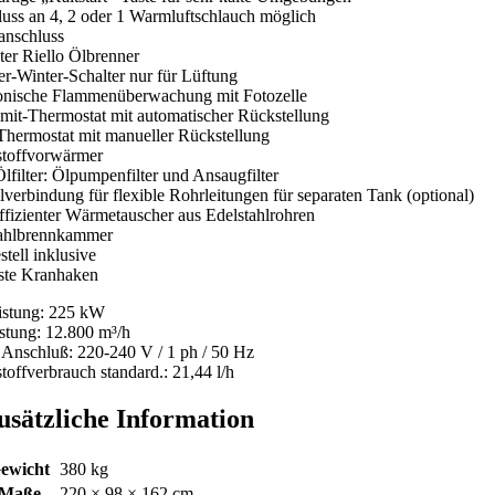
uss an 4, 2 oder 1 Warmluftschlauch möglich
anschluss
ter Riello Ölbrenner
-Winter-Schalter nur für Lüftung
onische Flammenüberwachung mit Fotozelle
mit-Thermostat mit automatischer Rückstellung
Thermostat mit manueller Rückstellung
stoffvorwärmer
lfilter: Ölpumpenfilter und Ansaugfilter
lverbindung für flexible Rohrleitungen für separaten Tank (optional)
fizienter Wärmetauscher aus Edelstahlrohren
tahlbrennkammer
stell inklusive
ste Kranhaken
istung: 225 kW
istung: 12.800 m³/h
. Anschluß: 220-240 V / 1 ph / 50 Hz
toffverbrauch standard.: 21,44 l/h
usätzliche Information
ewicht
380 kg
Maße
220 × 98 × 162 cm