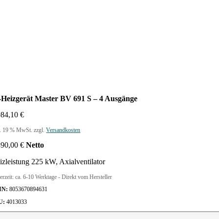
-Heizgerät Master BV 691 S – 4 Ausgänge
984,10
€
l. 19 % MwSt.
zzgl.
Versandkosten
390,00
€
Netto
izleistung 225 kW, Axialventilator
erzeit:
ca. 6-10 Werktage - Direkt vom Hersteller
IN:
8053670894631
U:
4013033
-