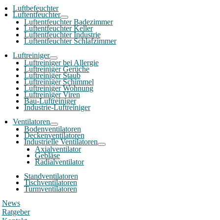
Luftbefeuchter
Luftentfeuchter
Luftentfeuchter Badezimmer
Luftentfeuchter Keller
Luftentfeuchter Industrie
Luftentfeuchter Schlafzimmer
Luftreiniger
Luftreiniger bei Allergie
Luftreiniger Gerüche
Luftreiniger Staub
Luftreiniger Schimmel
Luftreiniger Wohnung
Luftreiniger Viren
Bau-Luftreiniger
Industrie-Luftreiniger
Ventilatoren
Bodenventilatoren
Deckenventilatoren
Industrielle Ventilatoren
Axialventilator
Gebläse
Radialventilator
Standventilatoren
Tischventilatoren
Turmventilatoren
News
Ratgeber