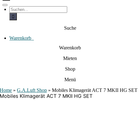
c
h
T
S
e
o
u
c
g
n
h
g
a
e
l
Suche
c
n
e
a
h
N
c
Warenkorb
0
:
a
h
:
v
Warenkorb
i
g
Mieten
a
t
i
Shop
o
n
Menü
Home
»
G.A.Luft Shop
»
Mobiles Klimagerät ACT 7 MKII HG SET
Mobiles Klimagerät ACT 7 MKII HG SET