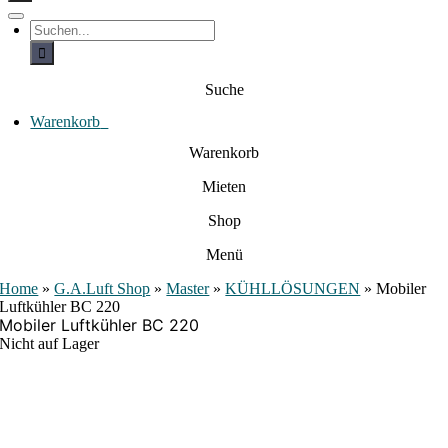
c
h
T
S
e
o
u
c
g
n
h
g
a
e
l
Suche
c
n
e
a
h
N
c
Warenkorb
0
:
a
h
:
v
Warenkorb
i
g
Mieten
a
t
i
Shop
o
n
Menü
Home
»
G.A.Luft Shop
»
Master
»
KÜHLLÖSUNGEN
»
Mobiler
Luftkühler BC 220
Mobiler Luftkühler BC 220
Nicht auf Lager