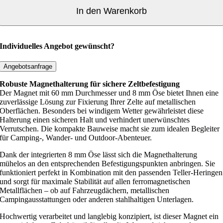
e
In den Warenkorb
t
6
0
Individuelles Angebot gewünscht?
m
Angebotsanfrage
m
Robuste Magnethalterung für sichere Zeltbefestigung
Ö
Der Magnet mit 60 mm Durchmesser und 8 mm Öse bietet Ihnen eine
s
zuverlässige Lösung zur Fixierung Ihrer Zelte auf metallischen
Oberflächen. Besonders bei windigem Wetter gewährleistet diese
e
Halterung einen sicheren Halt und verhindert unerwünschtes
8
Verrutschen. Die kompakte Bauweise macht sie zum idealen Begleiter
m
für Camping-, Wander- und Outdoor-Abenteuer.
m
Dank der integrierten 8 mm Öse lässt sich die Magnethalterung
M
mühelos an den entsprechenden Befestigungspunkten anbringen. Sie
e
funktioniert perfekt in Kombination mit den passenden Teller-Heringen
n
und sorgt für maximale Stabilität auf allen ferromagnetischen
Metallflächen – ob auf Fahrzeugdächern, metallischen
g
Campingausstattungen oder anderen stahlhaltigen Unterlagen.
e
Hochwertig verarbeitet und langlebig konzipiert, ist dieser Magnet ein