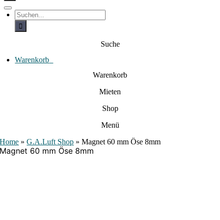
c
h
T
S
e
o
u
c
g
n
h
g
a
e
l
Suche
c
n
e
a
h
N
c
Warenkorb
0
:
a
h
:
v
Warenkorb
i
g
Mieten
a
t
i
Shop
o
n
Menü
Home
»
G.A.Luft Shop
»
Magnet 60 mm Öse 8mm
Magnet 60 mm Öse 8mm