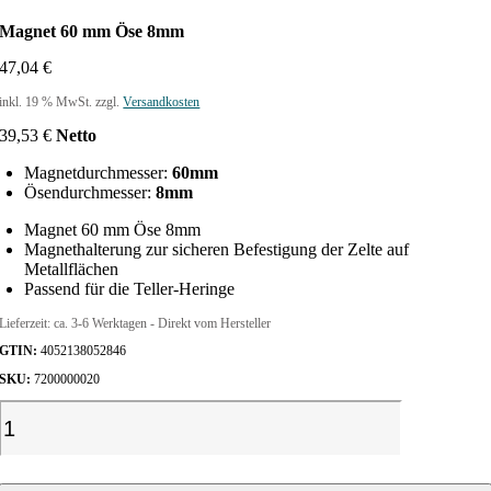
Magnet 60 mm Öse 8mm
47,04
€
inkl. 19 % MwSt.
zzgl.
Versandkosten
39,53
€
Netto
Magnetdurchmesser:
60mm
Ösendurchmesser:
8mm
Magnet 60 mm Öse 8mm
Magnethalterung zur sicheren Befestigung der Zelte auf
Metallflächen
Passend für die Teller-Heringe
Lieferzeit:
ca. 3-6 Werktagen - Direkt vom Hersteller
GTIN:
4052138052846
SKU:
7200000020
M
a
g
n