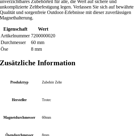
unverzichtbares Zubehörteil für alle, die Wert auf sichere und
unkomplizierte Zeltbefestigung legen. Verlassen Sie sich auf bewährte
Qualität und sorgenfreie Outdoor-Erlebnisse mit dieser zuverlässigen
Magnethalterung.
Eigenschaft
Wert
Artikelnummer
7200000020
Durchmesser
60 mm
Öse
8 mm
Zusätzliche Information
Produkttyp
Zubehör Zelte
Hersteller
Trotec
Magnetdurchmesser
60mm
Ösendurchmesser
8mm