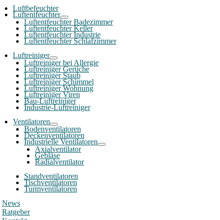
Luftbefeuchter
Luftentfeuchter
Luftentfeuchter Badezimmer
Luftentfeuchter Keller
Luftentfeuchter Industrie
Luftentfeuchter Schlafzimmer
Luftreiniger
Luftreiniger bei Allergie
Luftreiniger Gerüche
Luftreiniger Staub
Luftreiniger Schimmel
Luftreiniger Wohnung
Luftreiniger Viren
Bau-Luftreiniger
Industrie-Luftreiniger
Ventilatoren
Bodenventilatoren
Deckenventilatoren
Industrielle Ventilatoren
Axialventilator
Gebläse
Radialventilator
Standventilatoren
Tischventilatoren
Turmventilatoren
News
Ratgeber