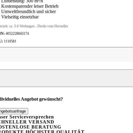
Luftleistung: 300 m³/h
Kostensparender leiser Betrieb
Umweltfreundlich und sicher
Vielseitig einsetzbar
erzeit:
ca. 3-6 Werktagen - Direkt vom Hersteller
IN:
4052228043174
U:
1110581
ftentfeuchter
eylo
T
50
l/24h
enge
dividuelles Angebot gewünscht?
ngebotsanfrage
ser Serviceversprechen
CHNELLER VERSAND
OSTENLOSE BERATUNG
RODUKTE HÖCHSTER QUALITÄT