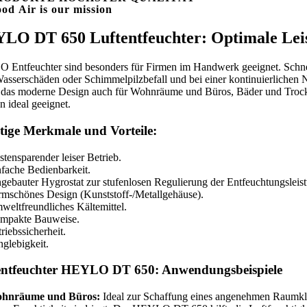
ood
A
ir is our mission
LO DT 650 Luftentfeuchter: Optimale Leis
Entfeuchter sind besonders für Firmen im Handwerk geeignet. Schnell a
Wasserschäden oder Schimmelpilzbefall und bei einer kontinuierlichen
das moderne Design auch für Wohnräume und Büros, Bäder und Troc
n ideal geeignet.
tige Merkmale und Vorteile:
tensparender leiser Betrieb.
fache Bedienbarkeit.
gebauter Hygrostat zur stufenlosen Regulierung der Entfeuchtungsleis
mschönes Design (Kunststoff-/Metallgehäuse).
eltfreundliches Kältemittel.
mpakte Bauweise.
riebssicherheit.
glebigkeit.
entfeuchter HEYLO DT 650: Anwendungsbeispiele
hnräume und Büros:
Ideal zur Schaffung eines angenehmen Raumklim