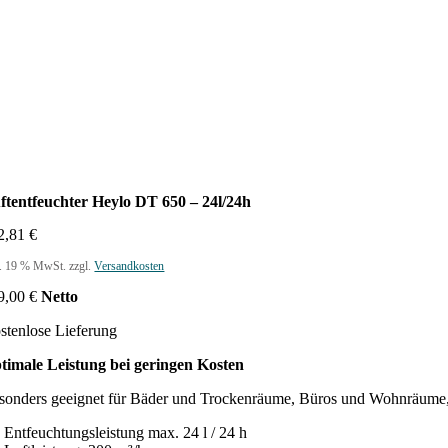
ftentfeuchter Heylo DT 650 – 24l/24h
2,81
€
l. 19 % MwSt.
zzgl.
Versandkosten
9,00
€
Netto
stenlose Lieferung
timale Leistung bei geringen Kosten
sonders geeignet für Bäder und Trockenräume, Büros und Wohnräume,
Entfeuchtungsleistung max. 24 l / 24 h