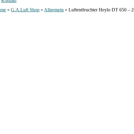
Kontakt
ome
»
G.A.Luft Shop
»
Allgemein
»
Luftentfeuchter Heylo DT 650 – 2