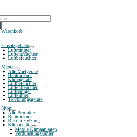
che
ch:
Warenkorb
0
oggle
Einsatzgebiete
avigation
Luftreiniger
Luftentfeuchter
Luftbefeuchter
Mieten
Alle Mietgeräte
Bautrockner
Klimageräte
Luftbefeuchter
Luftentfeuchter
Luftreiniger
Luftkühler
Trocknungsgeräte
Shop
Alle Produkte
Bautrockner
Bitcoin Heizung
Klimageräte
Mobile Klimaanlagen
Verdunstungskühler