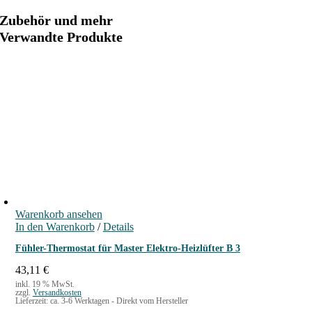
e
k
Zubehör und mehr
t
Verwandte Produkte
r
o
-
H
e
i
z
l
ü
f
t
Warenkorb ansehen
e
In den Warenkorb
/
Details
r
Fühler-Thermostat für Master Elektro-Heizlüfter B 3
B
43,11
€
9
inkl. 19 % MwSt.
M
zzgl.
Versandkosten
Lieferzeit:
ca. 3-6 Werktagen - Direkt vom Hersteller
e