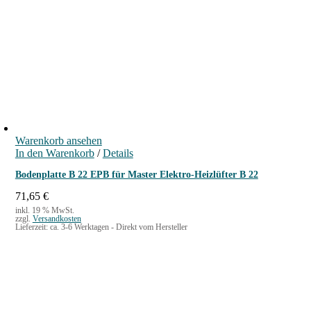
n
g
e
Warenkorb ansehen
In den Warenkorb
/
Details
Bodenplatte B 22 EPB für Master Elektro-Heizlüfter B 22
71,65
€
inkl. 19 % MwSt.
zzgl.
Versandkosten
Lieferzeit:
ca. 3-6 Werktagen - Direkt vom Hersteller