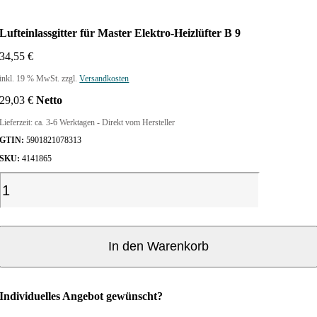
Lufteinlassgitter für Master Elektro-Heizlüfter B 9
34,55
€
inkl. 19 % MwSt.
zzgl.
Versandkosten
29,03
€
Netto
Lieferzeit:
ca. 3-6 Werktagen - Direkt vom Hersteller
GTIN:
5901821078313
SKU:
4141865
L
u
f
t
e
In den Warenkorb
i
n
l
Individuelles Angebot gewünscht?
a