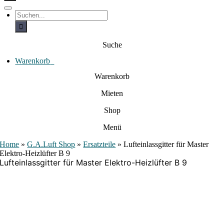
c
h
T
S
e
o
u
c
g
n
h
g
a
e
l
Suche
c
n
e
a
h
N
c
Warenkorb
0
:
a
h
:
v
Warenkorb
i
g
Mieten
a
t
i
Shop
o
n
Menü
Home
»
G.A.Luft Shop
»
Ersatzteile
»
Lufteinlassgitter für Master
Elektro-Heizlüfter B 9
Lufteinlassgitter für Master Elektro-Heizlüfter B 9