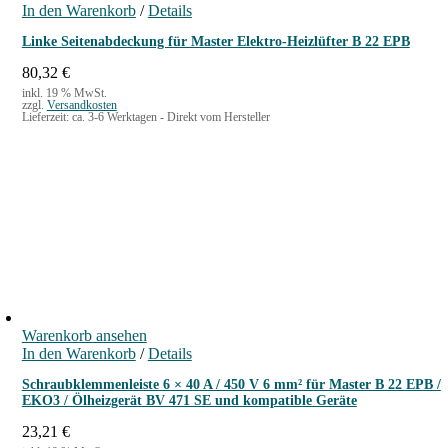
In den Warenkorb
/
Details
Linke Seitenabdeckung für Master Elektro-Heizlüfter B 22 EPB
80,32
€
inkl. 19 % MwSt.
zzgl.
Versandkosten
Lieferzeit:
ca. 3-6 Werktagen - Direkt vom Hersteller
Warenkorb ansehen
In den Warenkorb
/
Details
Schraubklemmenleiste 6 × 40 A / 450 V 6 mm² für Master B 22 EPB /
EKO3 / Ölheizgerät BV 471 SE und kompatible Geräte
23,21
€