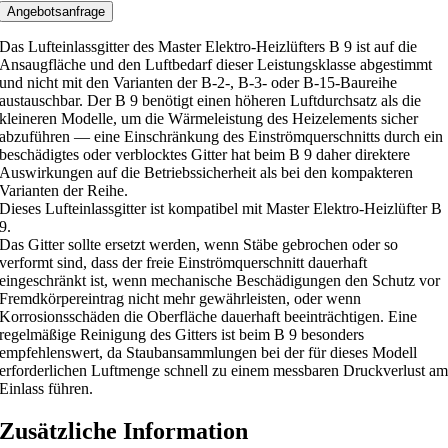
s
Angebotsanfrage
s
Das Lufteinlassgitter des Master Elektro-Heizlüfters B 9 ist auf die
g
Ansaugfläche und den Luftbedarf dieser Leistungsklasse abgestimmt
i
und nicht mit den Varianten der B-2-, B-3- oder B-15-Baureihe
austauschbar. Der B 9 benötigt einen höheren Luftdurchsatz als die
t
kleineren Modelle, um die Wärmeleistung des Heizelements sicher
t
abzuführen — eine Einschränkung des Einströmquerschnitts durch ein
e
beschädigtes oder verblocktes Gitter hat beim B 9 daher direktere
r
Auswirkungen auf die Betriebssicherheit als bei den kompakteren
Varianten der Reihe.
f
Dieses Lufteinlassgitter ist kompatibel mit Master Elektro-Heizlüfter B
ü
9.
r
Das Gitter sollte ersetzt werden, wenn Stäbe gebrochen oder so
M
verformt sind, dass der freie Einströmquerschnitt dauerhaft
eingeschränkt ist, wenn mechanische Beschädigungen den Schutz vor
a
Fremdkörpereintrag nicht mehr gewährleisten, oder wenn
s
Korrosionsschäden die Oberfläche dauerhaft beeinträchtigen. Eine
t
regelmäßige Reinigung des Gitters ist beim B 9 besonders
empfehlenswert, da Staubansammlungen bei der für dieses Modell
e
erforderlichen Luftmenge schnell zu einem messbaren Druckverlust a
r
Einlass führen.
E
l
Zusätzliche Information