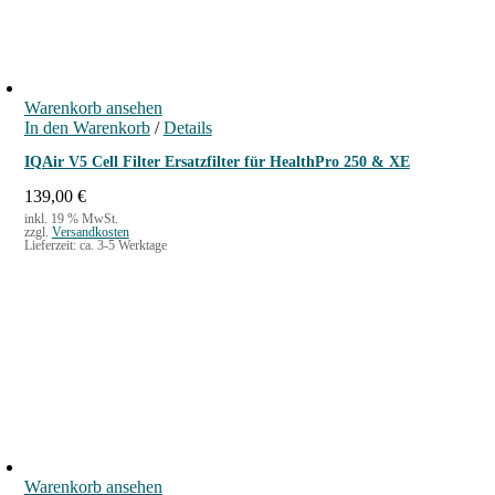
Warenkorb ansehen
In den Warenkorb
/
Details
IQAir V5 Cell Filter Ersatzfilter für HealthPro 250 & XE
139,00
€
inkl. 19 % MwSt.
zzgl.
Versandkosten
Lieferzeit:
ca. 3-5 Werktage
Warenkorb ansehen