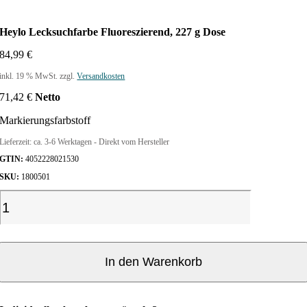
Heylo Lecksuchfarbe Fluoreszierend, 227 g Dose
84,99
€
inkl. 19 % MwSt.
zzgl.
Versandkosten
71,42
€
Netto
Markierungsfarbstoff
Lieferzeit:
ca. 3-6 Werktagen - Direkt vom Hersteller
GTIN:
4052228021530
SKU:
1800501
H
e
y
l
o
In den Warenkorb
L
e