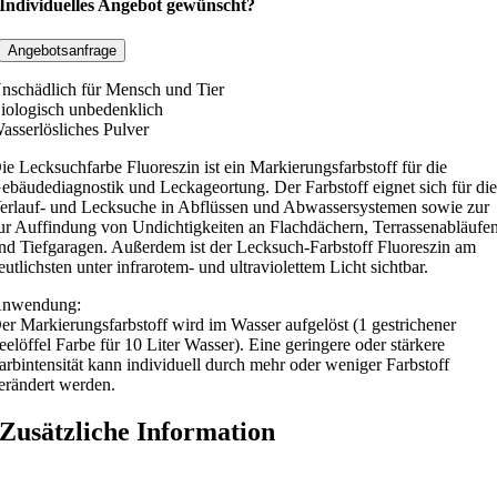
c
Individuelles Angebot gewünscht?
k
s
Angebotsanfrage
u
nschädlich für Mensch und Tier
c
iologisch unbedenklich
h
asserlösliches Pulver
f
ie Lecksuchfarbe Fluoreszin ist ein Markierungsfarbstoff für die
a
ebäudediagnostik und Leckageortung. Der Farbstoff eignet sich für di
r
erlauf- und Lecksuche in Abflüssen und Abwassersystemen sowie zur
b
ur Auffindung von Undichtigkeiten an Flachdächern, Terrassenabläufe
nd Tiefgaragen. Außerdem ist der Lecksuch-Farbstoff Fluoreszin am
e
eutlichsten unter infrarotem- und ultraviolettem Licht sichtbar.
F
l
nwendung:
er Markierungsfarbstoff wird im Wasser aufgelöst (1 gestrichener
u
eelöffel Farbe für 10 Liter Wasser). Eine geringere oder stärkere
o
arbintensität kann individuell durch mehr oder weniger Farbstoff
r
erändert werden.
e
Zusätzliche Information
s
z
i