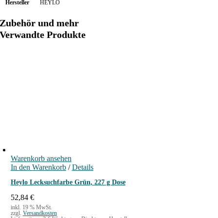
Hersteller
HEYLO
e
r
Zubehör und mehr
e
Verwandte Produkte
n
d
,
2
2
7
g
D
o
s
e
Warenkorb ansehen
M
In den Warenkorb
/
Details
e
Heylo Lecksuchfarbe Grün, 227 g Dose
n
g
52,84
€
e
inkl. 19 % MwSt.
zzgl.
Versandkosten