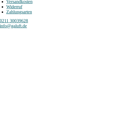
Versandkosten
Widerruf
Zahlungsarten
0211 30039628
info@galuft.de