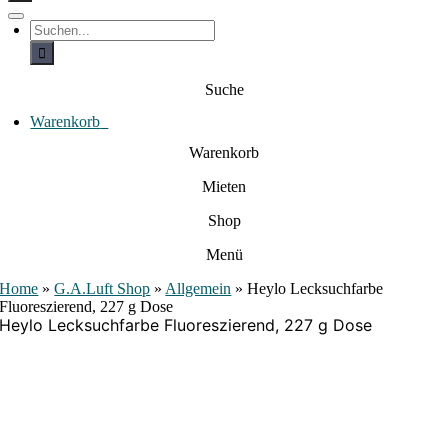
c
h
T
S
e
o
u
c
g
n
h
g
a
e
l
Suche
c
n
e
a
h
N
c
Warenkorb
0
:
a
h
:
v
Warenkorb
i
g
Mieten
a
t
i
Shop
o
n
Menü
Home
»
G.A.Luft Shop
»
Allgemein
»
Heylo Lecksuchfarbe
Fluoreszierend, 227 g Dose
Heylo Lecksuchfarbe Fluoreszierend, 227 g Dose