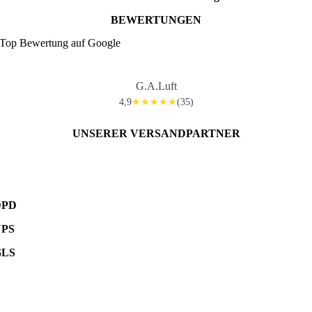
BEWERTUNGEN
Top Bewertung auf Google
G.A.Luft
4,9
(35)
★★★★★
UNSERER VERSANDPARTNER
DPD
UPS
GLS