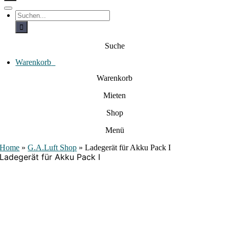
c
h
T
S
e
o
u
c
g
n
h
g
a
e
l
Suche
c
n
e
a
h
N
c
Warenkorb
0
:
a
h
:
v
Warenkorb
i
g
Mieten
a
t
i
Shop
o
n
Menü
Home
»
G.A.Luft Shop
»
Ladegerät für Akku Pack I
Ladegerät für Akku Pack I