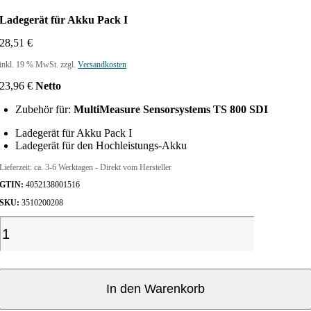
Ladegerät für Akku Pack I
28,51
€
inkl. 19 % MwSt.
zzgl.
Versandkosten
23,96
€
Netto
Zubehör für:
MultiMeasure Sensorsystems TS 800 SDI
Ladegerät für Akku Pack I
Ladegerät für den Hochleistungs-Akku
Lieferzeit:
ca. 3-6 Werktagen - Direkt vom Hersteller
GTIN:
4052138001516
SKU:
3510200208
L
a
d
e
g
In den Warenkorb
e