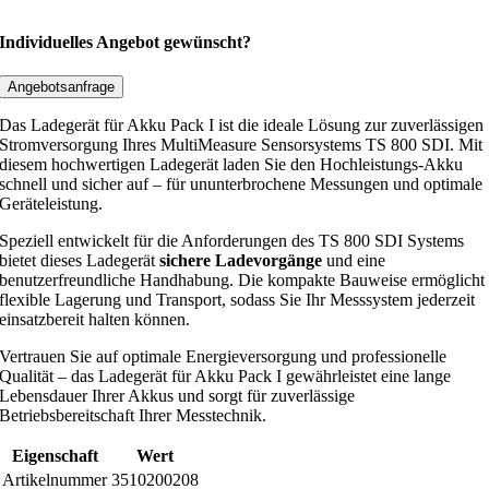
r
ä
Individuelles Angebot gewünscht?
t
f
Angebotsanfrage
ü
Das Ladegerät für Akku Pack I ist die ideale Lösung zur zuverlässigen
r
Stromversorgung Ihres MultiMeasure Sensorsystems TS 800 SDI. Mit
A
diesem hochwertigen Ladegerät laden Sie den Hochleistungs-Akku
schnell und sicher auf – für ununterbrochene Messungen und optimale
k
Geräteleistung.
k
u
Speziell entwickelt für die Anforderungen des TS 800 SDI Systems
P
bietet dieses Ladegerät
sichere Ladevorgänge
und eine
benutzerfreundliche Handhabung. Die kompakte Bauweise ermöglicht
a
flexible Lagerung und Transport, sodass Sie Ihr Messsystem jederzeit
c
einsatzbereit halten können.
k
Vertrauen Sie auf optimale Energieversorgung und professionelle
I
Qualität – das Ladegerät für Akku Pack I gewährleistet eine lange
M
Lebensdauer Ihrer Akkus und sorgt für zuverlässige
e
Betriebsbereitschaft Ihrer Messtechnik.
n
Eigenschaft
Wert
g
Artikelnummer
3510200208