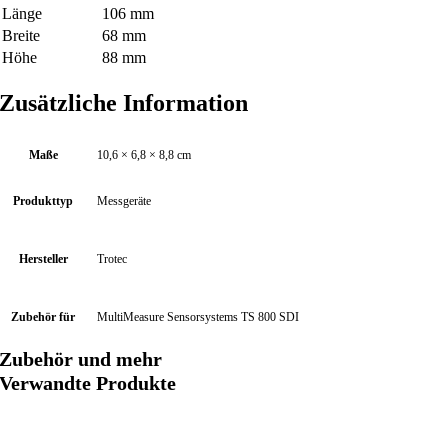
e
Länge
106 mm
Breite
68 mm
Höhe
88 mm
Zusätzliche Information
Maße
10,6 × 6,8 × 8,8 cm
Produkttyp
Messgeräte
Hersteller
Trotec
Zubehör für
MultiMeasure Sensorsystems TS 800 SDI
Zubehör und mehr
Verwandte Produkte