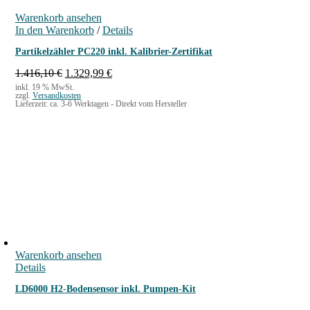
Warenkorb ansehen
In den Warenkorb
/
Details
Partikelzähler PC220 inkl. Kalibrier-Zertifikat
U
A
1.416,10
€
1.329,99
€
r
k
inkl. 19 % MwSt.
zzgl.
Versandkosten
s
t
Lieferzeit:
ca. 3-6 Werktagen - Direkt vom Hersteller
p
u
r
e
ü
l
n
l
g
e
l
r
i
P
c
r
h
e
e
i
r
s
P
i
Warenkorb ansehen
r
s
Details
e
t
i
:
LD6000 H2-Bodensensor inkl. Pumpen-Kit
s
1
w
.