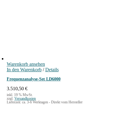
a
3
r
2
:
9
1
,
.
9
4
9
1
6
€
,
.
1
0
Warenkorb ansehen
In den Warenkorb
/
Details
€
Frequenzanalyse-Set LD6000
3.510,50
€
inkl. 19 % MwSt.
zzgl.
Versandkosten
Lieferzeit:
ca. 3-6 Werktagen - Direkt vom Hersteller