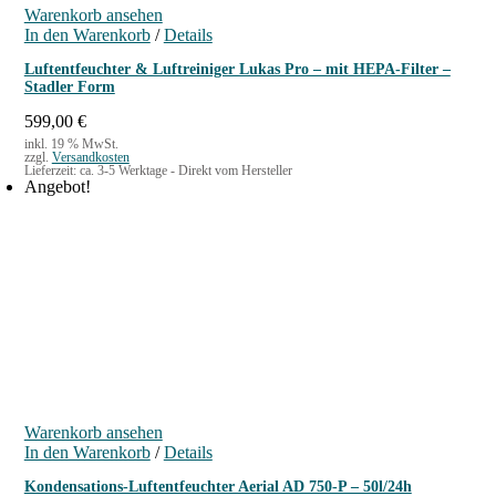
P
i
Warenkorb ansehen
r
s
In den Warenkorb
/
Details
e
t
i
:
Luftentfeuchter & Luftreiniger Lukas Pro – mit HEPA-Filter –
s
3
Stadler Form
w
.
599,00
€
a
2
r
1
inkl. 19 % MwSt.
zzgl.
Versandkosten
:
9
Lieferzeit:
ca. 3-5 Werktage - Direkt vom Hersteller
3
,
Angebot!
.
0
8
0
6
7
€
,
.
5
0
€
Warenkorb ansehen
In den Warenkorb
/
Details
Kondensations-Luftentfeuchter Aerial AD 750-P – 50l/24h