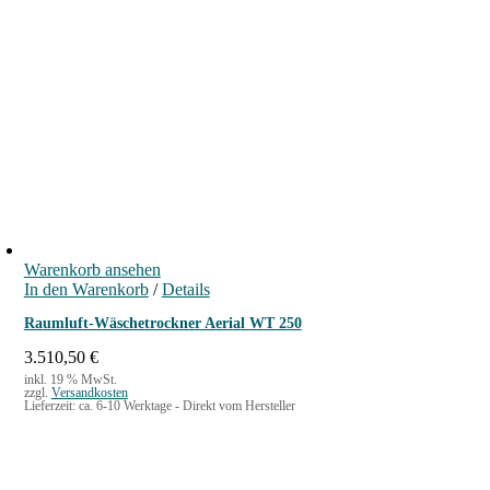
Warenkorb ansehen
In den Warenkorb
/
Details
Raumluft-Wäschetrockner Aerial WT 250
3.510,50
€
inkl. 19 % MwSt.
zzgl.
Versandkosten
Lieferzeit:
ca. 6-10 Werktage - Direkt vom Hersteller