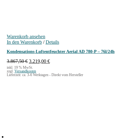
3
0
€
Warenkorb ansehen
In den Warenkorb
/
Details
Kondensations-Luftentfeuchter Aerial AD 780-P – 76l/24h
U
A
3.867,50
€
3.219,00
€
r
k
inkl. 19 % MwSt.
zzgl.
Versandkosten
s
t
Lieferzeit:
ca. 3-6 Werktagen - Direkt vom Hersteller
p
u
r
e
ü
l
n
l
g
e
l
r
i
P
c
r
h
e
e
i
r
s