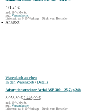
s
1
w
.
471,24
€
a
8
inkl. 19 % MwSt.
zzgl.
Versandkosten
r
8
Lieferzeit:
ca. 6-10 Werktage - Direkt vom Hersteller
:
0
Angebot!
2
,
.
5
2
0
4
9
€
,
.
1
0
€
Warenkorb ansehen
In den Warenkorb
/
Details
Adsorptionstrockner Aerial ASE 300 – 25,7kg/24h
U
A
3.058,30
€
2.446,00
€
r
k
inkl. 19 % MwSt.
zzgl.
Versandkosten
s
t
Lieferzeit:
ca. 6-10 Werktage - Direkt vom Hersteller
p
u