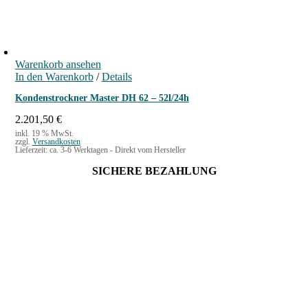
5
0
€
Warenkorb ansehen
In den Warenkorb
/
Details
Kondenstrockner Master DH 62 – 52l/24h
2.201,50
€
inkl. 19 % MwSt.
zzgl.
Versandkosten
Lieferzeit:
ca. 3-6 Werktagen - Direkt vom Hersteller
SICHERE BEZAHLUNG