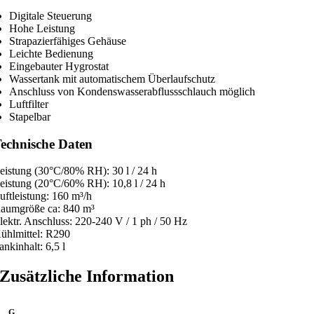
D
Digitale Steuerung
H
Hohe Leistung
7
Strapazierfähiges Gehäuse
3
Leichte Bedienung
Eingebauter Hygrostat
2
Wassertank mit automatischem Überlaufschutz
-
Anschluss von Kondenswasserabflussschlauch möglich
3
Luftfilter
Stapelbar
0
l
echnische Daten
/
2
eistung (30°C/80% RH): 30 l / 24 h
4
eistung (20°C/60% RH): 10,8 l / 24 h
uftleistung: 160 m³/h
h
aumgröße ca: 840 m³
M
lektr. Anschluss: 220-240 V / 1 ph / 50 Hz
e
ühlmittel: R290
ankinhalt: 6,5 l
n
g
Zusätzliche Information
e
G