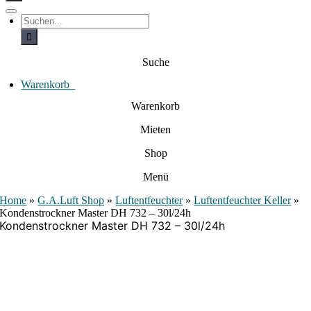
c
h
T
S
e
o
u
c
g
n
h
g
a
e
l
Suche
c
n
e
a
h
N
c
Warenkorb
0
:
a
h
:
v
Warenkorb
i
g
Mieten
a
t
i
Shop
o
n
Menü
Home
»
G.A.Luft Shop
»
Luftentfeuchter
»
Luftentfeuchter Keller
»
Kondenstrockner Master DH 732 – 30l/24h
Kondenstrockner Master DH 732 – 30l/24h