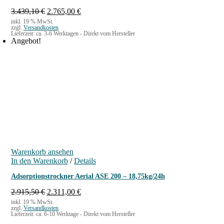
U
A
3.439,10
€
2.765,00
€
r
k
inkl. 19 % MwSt.
zzgl.
Versandkosten
s
t
Lieferzeit:
ca. 3-6 Werktagen - Direkt vom Hersteller
p
u
Angebot!
r
e
ü
l
n
l
g
e
l
r
i
P
c
r
h
e
e
i
r
s
P
i
r
s
Warenkorb ansehen
e
t
In den Warenkorb
/
Details
i
:
s
2
Adsorptionstrockner Aerial ASE 200 – 18,75kg/24h
w
.
a
7
U
A
2.915,50
€
2.311,00
€
r
6
r
k
inkl. 19 % MwSt.
zzgl.
Versandkosten
:
5
s
t
Lieferzeit:
ca. 6-10 Werktage - Direkt vom Hersteller
3
,
p
u