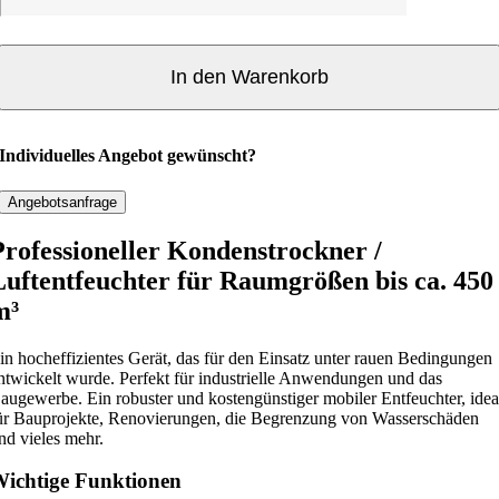
n
d
e
In den Warenkorb
n
s
t
Individuelles Angebot gewünscht?
r
o
Angebotsanfrage
c
Professioneller Kondenstrockner /
k
Luftentfeuchter für Raumgrößen bis ca. 450
n
e
m³
r
M
in hocheffizientes Gerät, das für den Einsatz unter rauen Bedingungen
ntwickelt wurde. Perfekt für industrielle Anwendungen und das
a
augewerbe. Ein robuster und kostengünstiger mobiler Entfeuchter, idea
s
ür Bauprojekte, Renovierungen, die Begrenzung von Wasserschäden
t
nd vieles mehr.
e
ichtige Funktionen
r