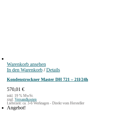
r
e
ü
l
n
l
g
e
l
r
i
P
c
r
h
e
e
i
r
s
P
i
Warenkorb ansehen
r
s
In den Warenkorb
/
Details
e
t
i
:
Kondenstrockner Master DH 721 – 21l/24h
s
2
w
.
570,01
€
a
4
inkl. 19 % MwSt.
zzgl.
Versandkosten
r
4
Lieferzeit:
ca. 3-6 Werktagen - Direkt vom Hersteller
:
6
Angebot!
3
,
.
0
0
0
5
8
€
,
.