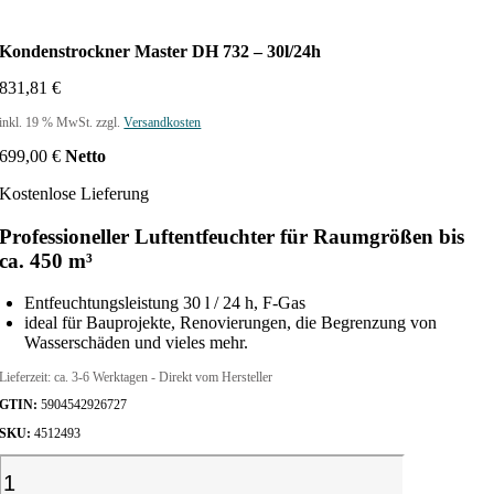
Kondenstrockner Master DH 732 – 30l/24h
831,81
€
inkl. 19 % MwSt.
zzgl.
Versandkosten
699,00
€
Netto
Kostenlose Lieferung
Professioneller Luftentfeuchter für Raumgrößen bis
ca. 450 m³
Entfeuchtungsleistung 30 l / 24 h, F-Gas
ideal für Bauprojekte, Renovierungen, die Begrenzung von
Wasserschäden und vieles mehr.
Lieferzeit:
ca. 3-6 Werktagen - Direkt vom Hersteller
GTIN:
5904542926727
SKU:
4512493
K
o