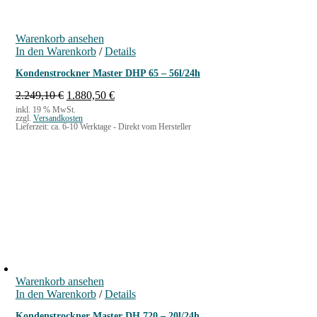
Warenkorb ansehen
In den Warenkorb
/
Details
Kondenstrockner Master DHP 65 – 56l/24h
U
A
2.249,10
€
1.880,50
€
r
k
inkl. 19 % MwSt.
zzgl.
Versandkosten
s
t
Lieferzeit:
ca. 6-10 Werktage - Direkt vom Hersteller
p
u
r
e
ü
l
n
l
g
e
l
r
i
P
c
r
h
e
e
i
r
s
P
i
Warenkorb ansehen
r
s
In den Warenkorb
/
Details
e
t
i
:
Kondenstrockner Master DH 720 – 20l/24h