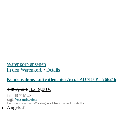
Warenkorb ansehen
In den Warenkorb
/
Details
Kondensations-Luftentfeuchter Aerial AD 780-P – 76l/24h
U
A
3.867,50
€
3.219,00
€
r
k
inkl. 19 % MwSt.
zzgl.
Versandkosten
s
t
Lieferzeit:
ca. 3-6 Werktagen - Direkt vom Hersteller
p
u
Angebot!
r
e
ü
l
n
l
g
e
l
r
i
P