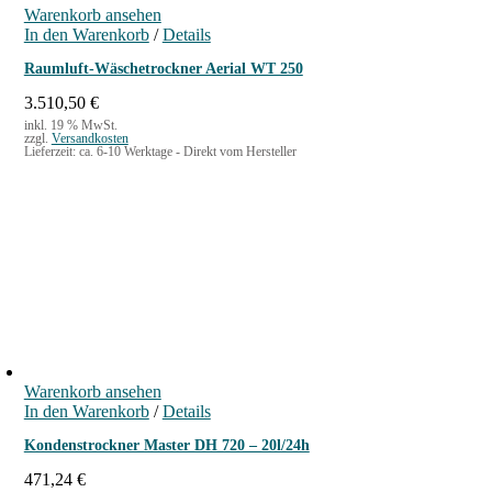
P
i
Warenkorb ansehen
r
s
In den Warenkorb
/
Details
e
t
i
:
Raumluft-Wäschetrockner Aerial WT 250
s
1
w
.
3.510,50
€
a
2
inkl. 19 % MwSt.
zzgl.
Versandkosten
r
5
Lieferzeit:
ca. 6-10 Werktage - Direkt vom Hersteller
:
8
1
,
.
0
4
0
6
8
€
,
.
4
6
€
Warenkorb ansehen
In den Warenkorb
/
Details
Kondenstrockner Master DH 720 – 20l/24h
471,24
€