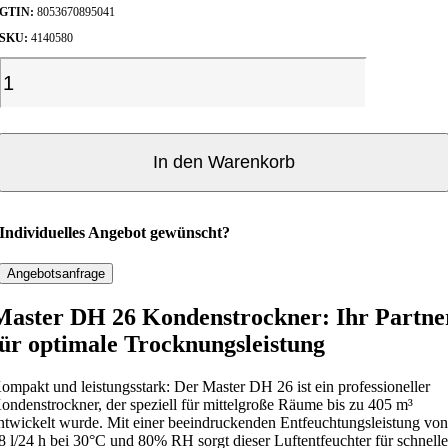
a
2
GTIN:
8053670895041
r
4
SKU:
4140580
:
8
1
,
K
.
0
o
5
0
n
3
d
5
€
,
.
e
In den Warenkorb
1
n
0
s
€
t
Individuelles Angebot gewünscht?
r
o
Angebotsanfrage
c
Master DH 26 Kondenstrockner: Ihr Partne
k
für optimale Trocknungsleistung
n
e
r
ompakt und leistungsstark: Der Master DH 26 ist ein professioneller
ondenstrockner, der speziell für mittelgroße Räume bis zu 405 m³
M
ntwickelt wurde. Mit einer beeindruckenden Entfeuchtungsleistung vo
a
8 l/24 h bei 30°C und 80% RH sorgt dieser Luftentfeuchter für schnell