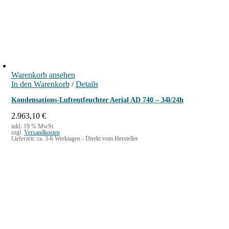
Warenkorb ansehen
In den Warenkorb
/
Details
Kondensations-Luftentfeuchter Aerial AD 740 – 34l/24h
2.963,10
€
inkl. 19 % MwSt.
zzgl.
Versandkosten
Lieferzeit:
ca. 3-6 Werktagen - Direkt vom Hersteller