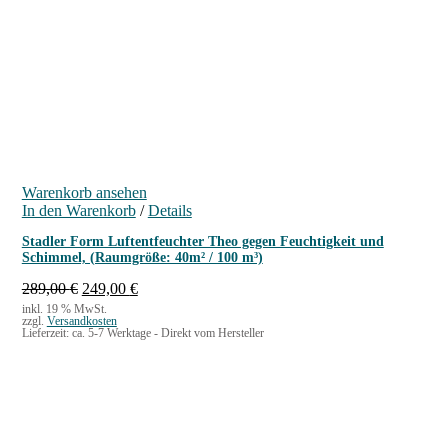
Warenkorb ansehen
In den Warenkorb
/
Details
Stadler Form Luftentfeuchter Theo gegen Feuchtigkeit und
Schimmel, (Raumgröße: 40m² / 100 m³)
U
A
289,00
€
249,00
€
r
k
inkl. 19 % MwSt.
zzgl.
Versandkosten
s
t
Lieferzeit:
ca. 5-7 Werktage - Direkt vom Hersteller
p
u
r
e
ü
l
n
l
g
e
l
r