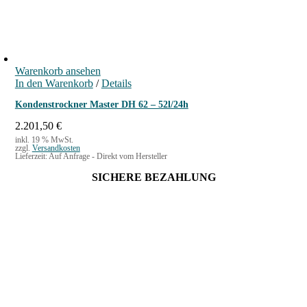
i
P
c
r
h
e
e
i
r
s
P
i
Warenkorb ansehen
r
s
In den Warenkorb
/
Details
e
t
i
:
Kondenstrockner Master DH 62 – 52l/24h
s
2
w
4
2.201,50
€
a
9
inkl. 19 % MwSt.
zzgl.
Versandkosten
r
,
Lieferzeit:
Auf Anfrage - Direkt vom Hersteller
:
0
2
0
SICHERE BEZAHLUNG
8
9
€
,
.
0
0
€