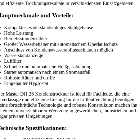
s
nd effiziente Trocknungsresultate in verschiedensten Einsatzgebieten.
t
auptmerkmale und Vorteile:
e
r
Kompaktes, widerstandsfähiges Stahlgehäuse
D
Hohe Leistung
H
Betriebsstundenzähler
Großer Wasserbehälter mit automatischem Überlaufschutz
2
Anschluss von Kondenswasserabflussschlauch möglich
6
Wasserstandanzeige
-
Luftfilter
Schnelle und automatische Heißgasabtauung
2
Startet automatisch nach einem Stromausfall
8
Robuste Räder und Griffe
l
Eingebauter Hygrostat
/
er Master DH 26 Kondenstrockner ist ideal für Fachleute, die eine
2
uverlässige und effiziente Lösung für die Luftentfeuchtung benötigen.
4
eine fortschrittliche Technologie und robuste Konstruktion machen ihn
h
u einem unverzichtbaren Werkzeug in gewerblichen, industriellen und
ogar privaten Umgebungen.
M
e
echnische Spezifikationen:
n
g