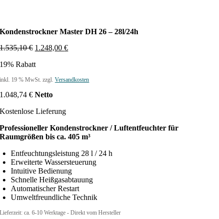
Kondenstrockner Master DH 26 – 28l/24h
U
A
1.535,10
€
1.248,00
€
r
k
19% Rabatt
s
t
p
u
inkl. 19 % MwSt.
zzgl.
Versandkosten
r
e
ü
l
1.048,74
€
Netto
n
l
g
e
Kostenlose Lieferung
l
r
i
P
Professioneller Kondenstrockner / Luftentfeuchter für
c
r
Raumgrößen bis ca. 405 m³
h
e
e
i
Entfeuchtungsleistung 28 l / 24 h
r
s
Erweiterte Wassersteuerung
P
i
Intuitive Bedienung
r
s
Schnelle Heißgasabtauung
e
t
Automatischer Restart
i
:
Umweltfreundliche Technik
s
1
Lieferzeit:
ca. 6-10 Werktage - Direkt vom Hersteller
w
.