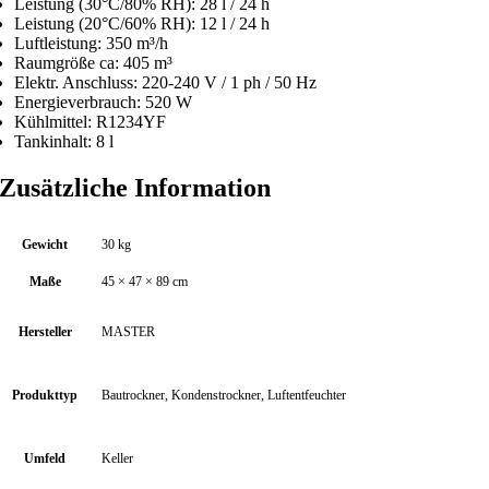
Leistung (30°C/80% RH): 28 l / 24 h
e
Leistung (20°C/60% RH): 12 l / 24 h
Luftleistung: 350 m³/h
Raumgröße ca: 405 m³
Elektr. Anschluss: 220-240 V / 1 ph / 50 Hz
Energieverbrauch: 520 W
Kühlmittel: R1234YF
Tankinhalt: 8 l
Zusätzliche Information
Gewicht
30 kg
Maße
45 × 47 × 89 cm
Hersteller
MASTER
Produkttyp
Bautrockner, Kondenstrockner, Luftentfeuchter
Umfeld
Keller