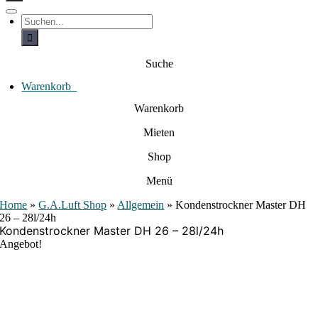
c
h
T
S
e
o
u
c
g
n
h
g
a
e
l
Suche
c
n
e
a
h
N
c
Warenkorb
0
:
a
h
:
v
Warenkorb
i
g
Mieten
a
t
i
Shop
o
n
Menü
Home
»
G.A.Luft Shop
»
Allgemein
»
Kondenstrockner Master DH
26 – 28l/24h
Kondenstrockner Master DH 26 – 28l/24h
Angebot!