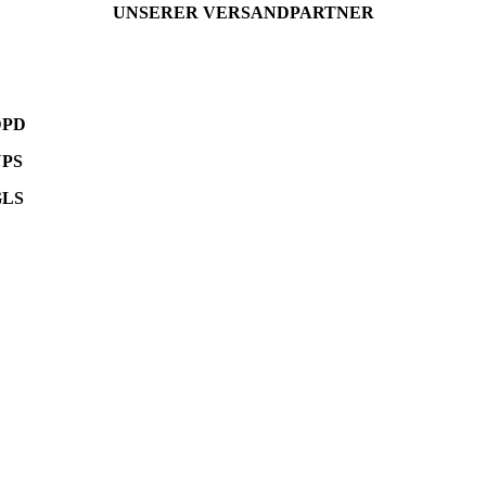
UNSERER VERSANDPARTNER
DPD
UPS
GLS