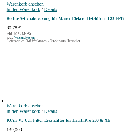
Warenkorb ansehen
In den Warenkorb
/
Details
Rechte Seitenabdeckung für Master Elektro-Heizlüfter B 22 EPB
80,78
€
inkl. 19 % MwSt.
zzgl.
Versandkosten
Lieferzeit:
ca. 3-6 Werktagen - Direkt vom Hersteller
Warenkorb ansehen
In den Warenkorb
/
Details
IQAir V5 Cell Filter Ersatzfilter für HealthPro 250 & XE
139,00
€