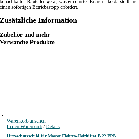
benachbarten Bauteilen gerät, was ein ernstes Brandrisiko darstellt und
M
einen sofortigen Betriebsstopp erfordert.
a
Zusätzliche Information
s
t
Zubehör und mehr
e
Verwandte Produkte
r
E
l
e
k
t
r
o
-
H
e
i
Warenkorb ansehen
In den Warenkorb
/
Details
z
l
Hitzeschutzschild für Master Elektro-Heizlüfter B 22 EPB