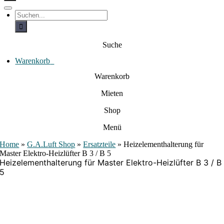
c
h
T
S
e
o
u
c
g
n
h
g
a
e
l
Suche
c
n
e
a
h
N
c
Warenkorb
0
:
a
h
:
v
Warenkorb
i
g
Mieten
a
t
i
Shop
o
n
Menü
Home
»
G.A.Luft Shop
»
Ersatzteile
»
Heizelementhalterung für
Master Elektro-Heizlüfter B 3 / B 5
Heizelementhalterung für Master Elektro-Heizlüfter B 3 / B
5