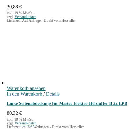
ü
30,88
€
f
inkl. 19 % MwSt.
t
zzgl.
Versandkosten
Lieferzeit:
Auf Anfrage - Direkt vom Hersteller
e
r
B
3
/
B
5
M
e
n
Warenkorb ansehen
In den Warenkorb
/
Details
g
e
Linke Seitenabdeckung für Master Elektro-Heizlüfter B 22 EPB
80,32
€
inkl. 19 % MwSt.
zzgl.
Versandkosten
Lieferzeit:
ca. 3-6 Werktagen - Direkt vom Hersteller