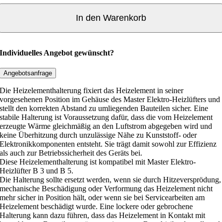
z
e
In den Warenkorb
l
e
m
Individuelles Angebot gewünscht?
e
n
Angebotsanfrage
t
Die Heizelementhalterung fixiert das Heizelement in seiner
h
vorgesehenen Position im Gehäuse des Master Elektro-Heizlüfters und
a
stellt den korrekten Abstand zu umliegenden Bauteilen sicher. Eine
stabile Halterung ist Voraussetzung dafür, dass die vom Heizelement
l
erzeugte Wärme gleichmäßig an den Luftstrom abgegeben wird und
t
keine Überhitzung durch unzulässige Nähe zu Kunststoff- oder
e
Elektronikkomponenten entsteht. Sie trägt damit sowohl zur Effizienz
r
als auch zur Betriebssicherheit des Geräts bei.
Diese Heizelementhalterung ist kompatibel mit Master Elektro-
u
Heizlüfter B 3 und B 5.
n
Die Halterung sollte ersetzt werden, wenn sie durch Hitzeversprödung,
g
mechanische Beschädigung oder Verformung das Heizelement nicht
f
mehr sicher in Position hält, oder wenn sie bei Servicearbeiten am
Heizelement beschädigt wurde. Eine lockere oder gebrochene
ü
Halterung kann dazu führen, dass das Heizelement in Kontakt mit
r