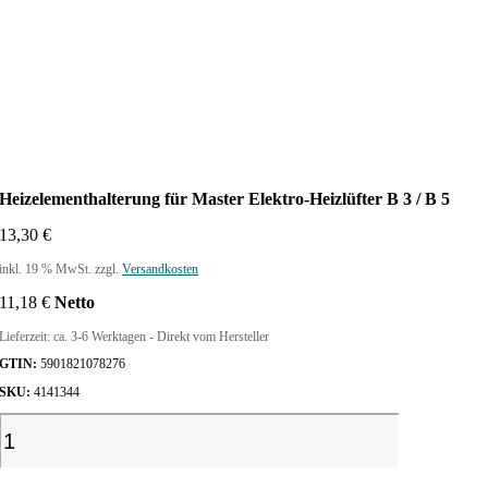
Heizelementhalterung für Master Elektro-Heizlüfter B 3 / B 5
13,30
€
inkl. 19 % MwSt.
zzgl.
Versandkosten
11,18
€
Netto
Lieferzeit:
ca. 3-6 Werktagen - Direkt vom Hersteller
GTIN:
5901821078276
SKU:
4141344
H
e
i