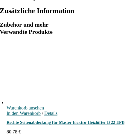
e
R
Zusätzliche Information
ü
c
Zubehör und mehr
k
Verwandte Produkte
s
t
e
l
l
u
n
g
f
ü
r
Warenkorb ansehen
M
In den Warenkorb
/
Details
a
Rechte Seitenabdeckung für Master Elektro-Heizlüfter B 22 EPB
s
80,78
€
t