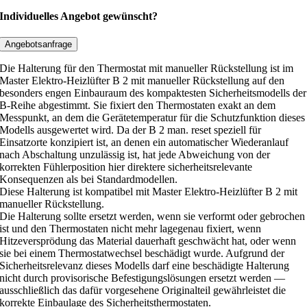
n
Individuelles Angebot gewünscht?
g
T
Angebotsanfrage
h
Die Halterung für den Thermostat mit manueller Rückstellung ist im
e
Master Elektro-Heizlüfter B 2 mit manueller Rückstellung auf den
r
besonders engen Einbauraum des kompaktesten Sicherheitsmodells der
B-Reihe abgestimmt. Sie fixiert den Thermostaten exakt an dem
m
Messpunkt, an dem die Gerätetemperatur für die Schutzfunktion dieses
o
Modells ausgewertet wird. Da der B 2 man. reset speziell für
s
Einsatzorte konzipiert ist, an denen ein automatischer Wiederanlauf
t
nach Abschaltung unzulässig ist, hat jede Abweichung von der
korrekten Fühlerposition hier direktere sicherheitsrelevante
a
Konsequenzen als bei Standardmodellen.
t
Diese Halterung ist kompatibel mit Master Elektro-Heizlüfter B 2 mit
m
manueller Rückstellung.
a
Die Halterung sollte ersetzt werden, wenn sie verformt oder gebrochen
ist und den Thermostaten nicht mehr lagegenau fixiert, wenn
n
Hitzeversprödung das Material dauerhaft geschwächt hat, oder wenn
u
sie bei einem Thermostatwechsel beschädigt wurde. Aufgrund der
e
Sicherheitsrelevanz dieses Modells darf eine beschädigte Halterung
nicht durch provisorische Befestigungslösungen ersetzt werden —
l
ausschließlich das dafür vorgesehene Originalteil gewährleistet die
l
korrekte Einbaulage des Sicherheitsthermostaten.