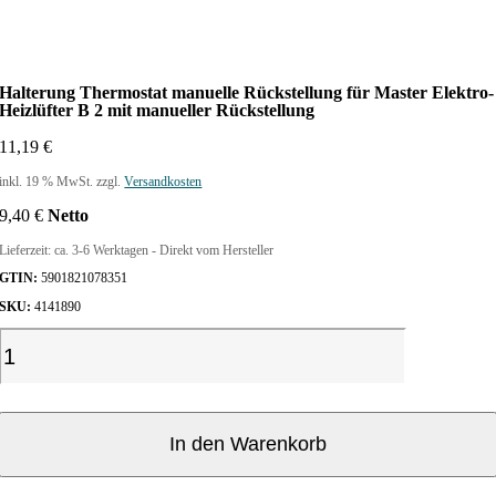
Halterung Thermostat manuelle Rückstellung für Master Elektro-
Heizlüfter B 2 mit manueller Rückstellung
11,19
€
inkl. 19 % MwSt.
zzgl.
Versandkosten
9,40
€
Netto
Lieferzeit:
ca. 3-6 Werktagen - Direkt vom Hersteller
GTIN:
5901821078351
SKU:
4141890
H
a
l
t
e
In den Warenkorb
r
u