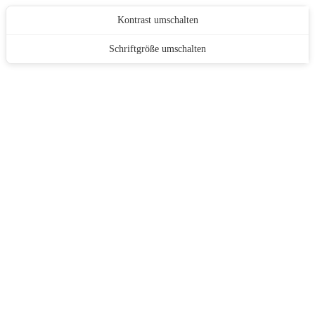
Kontrast umschalten
Schriftgröße umschalten
S
k
i
p
t
o
c
o
n
t
e
n
t