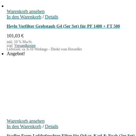
Warenkorb ansehen
In den Warenkorb
/
Details
Heylo Vorfilter Grobstaub G4 (5er Set) für PF 1400 + FT 500
101,03
€
inkl. 19 % MwSt.
zzgl.
Versandkosten
Lieferzeit:
ca. 6-10 Werktage - Direkt vom Hersteller
Angebot!
Warenkorb ansehen
In den Warenkorb
/
Details
Stadler Form Luftbefeuchter-Filter für Oskar, Karl & Noah (2er Set)