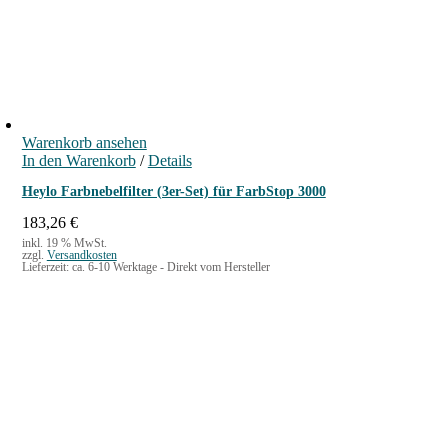
g
e
l
r
i
P
c
r
h
e
e
i
r
s
Warenkorb ansehen
P
i
In den Warenkorb
r
s
/
Details
e
t
Heylo Farbnebelfilter (3er-Set) für FarbStop 3000
i
:
s
7
183,26
€
w
9
inkl. 19 % MwSt.
a
,
zzgl.
Versandkosten
Lieferzeit:
ca. 6-10 Werktage - Direkt vom Hersteller
r
0
:
0
8
9
€
,
.
0
0
€