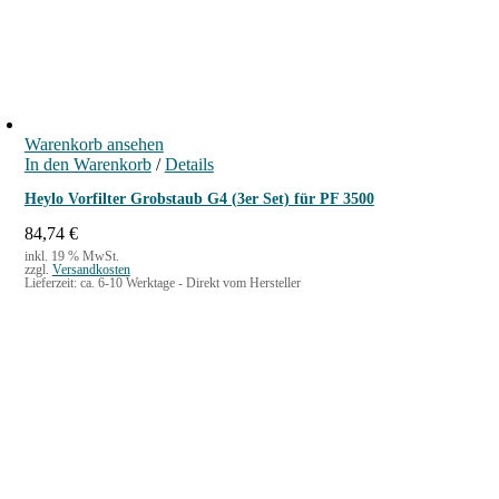
e
r
)
f
ü
r
Warenkorb ansehen
L
In den Warenkorb
/
Details
u
Heylo Vorfilter Grobstaub G4 (3er Set) für PF 3500
f
84,74
€
t
inkl. 19 % MwSt.
r
zzgl.
Versandkosten
Lieferzeit:
ca. 6-10 Werktage - Direkt vom Hersteller
e
i
n
i
g
e
r
M