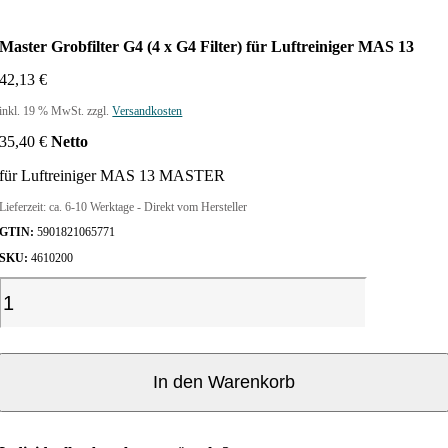
Master Grobfilter G4 (4 x G4 Filter) für Luftreiniger MAS 13
42,13
€
inkl. 19 % MwSt.
zzgl.
Versandkosten
35,40
€
Netto
für Luftreiniger MAS 13 MASTER
Lieferzeit:
ca. 6-10 Werktage - Direkt vom Hersteller
GTIN:
5901821065771
SKU:
4610200
M
a
s
t
e
In den Warenkorb
r
G