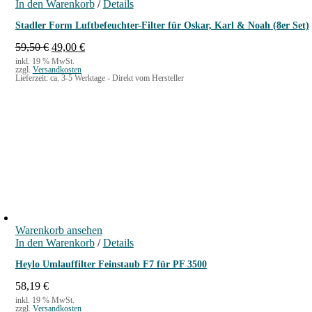
In den Warenkorb
/
Details
Stadler Form Luftbefeuchter-Filter für Oskar, Karl & Noah (8er Set)
U
A
59,50
€
49,00
€
r
k
inkl. 19 % MwSt.
zzgl.
Versandkosten
s
t
Lieferzeit:
ca. 3-5 Werktage - Direkt vom Hersteller
p
u
r
e
ü
l
n
l
g
e
l
r
i
P
c
r
h
e
e
i
r
s
P
i
Warenkorb ansehen
r
s
In den Warenkorb
/
Details
e
t
i
:
Heylo Umlauffilter Feinstaub F7 für PF 3500
s
4
w
9
58,19
€
a
,
inkl. 19 % MwSt.
zzgl.
Versandkosten
r
0