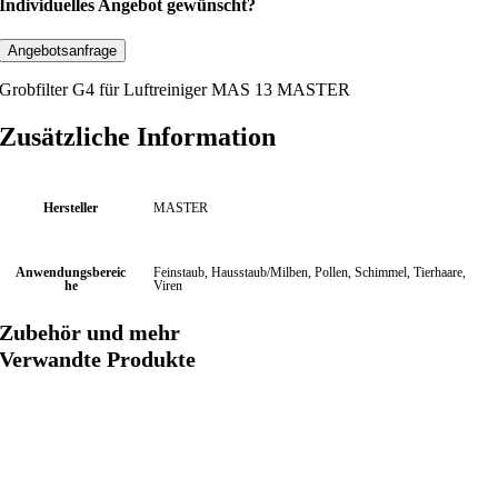
r
Individuelles Angebot gewünscht?
o
b
Angebotsanfrage
f
Grobfilter G4 für Luftreiniger MAS 13 MASTER
i
l
Zusätzliche Information
t
e
r
Hersteller
MASTER
G
4
Anwendungsbereic
Feinstaub, Hausstaub/Milben, Pollen, Schimmel, Tierhaare,
(
he
Viren
4
x
Zubehör und mehr
G
Verwandte Produkte
4
F
i
l
t