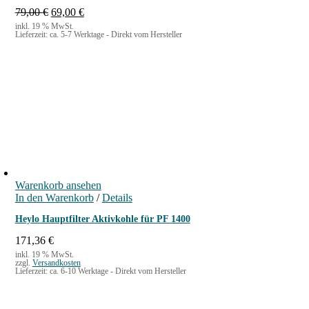
U
A
79,00
€
69,00
€
r
k
inkl. 19 % MwSt.
Lieferzeit:
ca. 5-7 Werktage - Direkt vom Hersteller
s
t
p
u
r
e
ü
l
n
l
g
e
l
r
i
P
c
r
h
e
e
i
r
s
Warenkorb ansehen
P
i
In den Warenkorb
r
s
/
Details
e
t
Heylo Hauptfilter Aktivkohle für PF 1400
i
:
s
6
171,36
€
w
9
inkl. 19 % MwSt.
a
,
zzgl.
Versandkosten
Lieferzeit:
ca. 6-10 Werktage - Direkt vom Hersteller
r
0
:
0
7