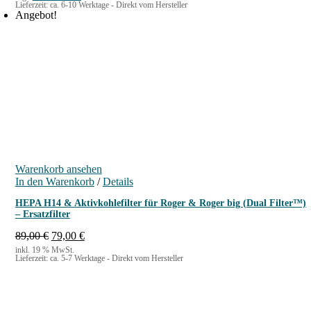
Lieferzeit:
ca. 6-10 Werktage - Direkt vom Hersteller
:
0
Angebot!
5
9
€
,
.
5
0
€
Warenkorb ansehen
In den Warenkorb
/
Details
HEPA H14 & Aktivkohlefilter für Roger & Roger big (Dual Filter™)
– Ersatzfilter
U
A
89,00
€
79,00
€
r
k
inkl. 19 % MwSt.
Lieferzeit:
ca. 5-7 Werktage - Direkt vom Hersteller
s
t
p
u
r
e
ü
l
n
l