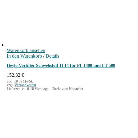
9
€
,
.
0
0
€
Warenkorb ansehen
In den Warenkorb
/
Details
Heylo Vorfilter Schwebstoff H 14 für PF 1400 und FT 500
152,32
€
inkl. 19 % MwSt.
zzgl.
Versandkosten
Lieferzeit:
ca. 6-10 Werktage - Direkt vom Hersteller