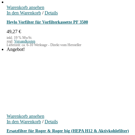
A
S
Warenkorb ansehen
In den Warenkorb
/
Details
1
3
Heylo Vorfilter für Vorfilterkassette PF 3500
M
49,27
€
e
inkl. 19 % MwSt.
n
zzgl.
Versandkosten
Lieferzeit:
ca. 6-10 Werktage - Direkt vom Hersteller
g
Angebot!
e
Warenkorb ansehen
In den Warenkorb
/
Details
Ersatzfilter für Roger & Roger big (HEPA H12 & Aktivkohlefilter)