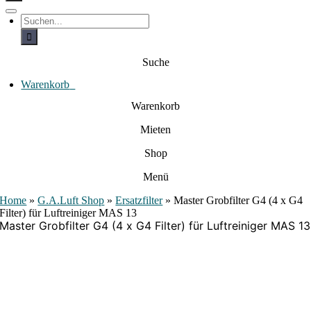
c
h
T
S
e
o
u
c
g
n
h
g
a
e
l
Suche
c
n
e
a
h
N
c
Warenkorb
0
:
a
h
:
v
Warenkorb
i
g
Mieten
a
t
i
Shop
o
n
Menü
Home
»
G.A.Luft Shop
»
Ersatzfilter
»
Master Grobfilter G4 (4 x G4
Filter) für Luftreiniger MAS 13
Master Grobfilter G4 (4 x G4 Filter) für Luftreiniger MAS 13