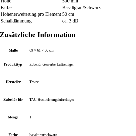
Höhe
500 mm
c
Farbe
Basaltgrau/Schwarz
h
Höhenerweiterung pro Element
50 cm
w
Schalldämmung
ca. 3 dB
a
r
Zusätzliche Information
z
f
ü
Maße
69 × 61 × 50 cm
r
T
Produkttyp
Zubehör Gewerbe-Luftreiniger
A
C
Hersteller
Trotec
H
o
c
Zubehör für
TAC-Hochleistungsluftreiniger
h
l
Menge
1
e
i
s
Farbe
basaltgrau/schwarz