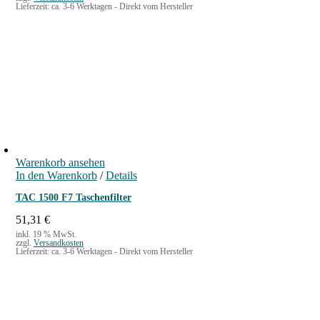
n
Lieferzeit:
ca. 3-6 Werktagen - Direkt vom Hersteller
g
e
Warenkorb ansehen
In den Warenkorb
/
Details
TAC 1500 F7 Taschenfilter
51,31
€
inkl. 19 % MwSt.
zzgl.
Versandkosten
Lieferzeit:
ca. 3-6 Werktagen - Direkt vom Hersteller