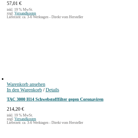
w
0
57,01
€
a
7
inkl. 19 % MwSt.
zzgl.
Versandkosten
r
,
Lieferzeit:
ca. 3-6 Werktagen - Direkt vom Hersteller
:
9
1
9
1
7
€
,
.
1
0
€
Warenkorb ansehen
In den Warenkorb
/
Details
TAC 3000 H14 Schwebstofffilter gegen Coronaviren
214,20
€
inkl. 19 % MwSt.
zzgl.
Versandkosten
Lieferzeit:
ca. 3-6 Werktagen - Direkt vom Hersteller