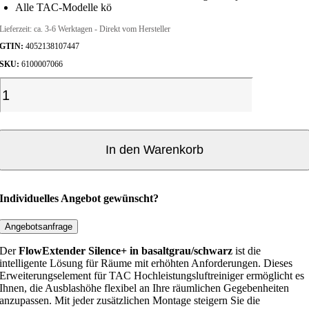
s
1
Alle TAC-Modelle kö
w
9
Lieferzeit:
ca. 3-6 Werktagen - Direkt vom Hersteller
a
3
r
,
GTIN:
4052138107447
:
9
SKU:
6100007066
4
9
0
F
8
€
l
,
.
o
1
7
w
E
In den Warenkorb
€
x
t
e
Individuelles Angebot gewünscht?
n
d
Angebotsanfrage
e
Der
FlowExtender Silence+ in basaltgrau/schwarz
ist die
r
intelligente Lösung für Räume mit erhöhten Anforderungen. Dieses
S
Erweiterungselement für TAC Hochleistungsluftreiniger ermöglicht es
Ihnen, die Ausblashöhe flexibel an Ihre räumlichen Gegebenheiten
i
anzupassen. Mit jeder zusätzlichen Montage steigern Sie die
l