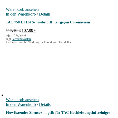
Warenkorb ansehen
In den Warenkorb
/
Details
TAC 750 E H14 Schwebstofffilter gegen Coronaviren
U
A
117,10
€
107,99
€
r
k
inkl. 19 % MwSt.
zzgl.
Versandkosten
s
t
Lieferzeit:
ca. 3-6 Werktagen - Direkt vom Hersteller
p
u
r
e
ü
l
n
l
g
e
l
r
i
P
c
r
h
e
e
i
r
s
P
i
Warenkorb ansehen
r
s
In den Warenkorb
/
Details
e
t
i
:
FlowExtender Silence+ in gelb für TAC Hochleistungsluftreiniger
s
1