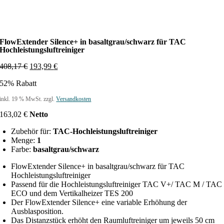
FlowExtender Silence+ in basaltgrau/schwarz für TAC
Hochleistungsluftreiniger
U
A
408,17
€
193,99
€
r
k
52% Rabatt
s
t
p
u
inkl. 19 % MwSt.
zzgl.
Versandkosten
r
e
ü
l
163,02
€
Netto
n
l
g
e
Zubehör für:
TAC-Hochleistungsluftreiniger
l
r
Menge:
1
i
P
Farbe:
basaltgrau/schwarz
c
r
h
e
FlowExtender Silence+ in basaltgrau/schwarz für TAC
e
i
Hochleistungsluftreiniger
r
s
Passend für die Hochleistungsluftreiniger TAC V+/ TAC M / TAC
P
i
ECO und dem Vertikalheizer TES 200
r
s
Der FlowExtender Silence+ eine variable Erhöhung der
e
t
Ausblasposition.
i
:
Das Distanzstück erhöht den Raumluftreiniger um jeweils 50 cm