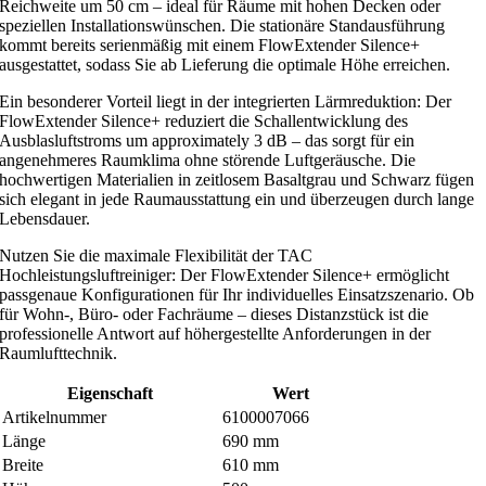
Reichweite um 50 cm – ideal für Räume mit hohen Decken oder
e
speziellen Installationswünschen. Die stationäre Standausführung
n
kommt bereits serienmäßig mit einem FlowExtender Silence+
ausgestattet, sodass Sie ab Lieferung die optimale Höhe erreichen.
c
e
Ein besonderer Vorteil liegt in der integrierten Lärmreduktion: Der
+
FlowExtender Silence+ reduziert die Schallentwicklung des
Ausblasluftstroms um approximately 3 dB – das sorgt für ein
i
angenehmeres Raumklima ohne störende Luftgeräusche. Die
n
hochwertigen Materialien in zeitlosem Basaltgrau und Schwarz fügen
b
sich elegant in jede Raumausstattung ein und überzeugen durch lange
a
Lebensdauer.
s
Nutzen Sie die maximale Flexibilität der TAC
a
Hochleistungsluftreiniger: Der FlowExtender Silence+ ermöglicht
l
passgenaue Konfigurationen für Ihr individuelles Einsatzszenario. Ob
für Wohn-, Büro- oder Fachräume – dieses Distanzstück ist die
t
professionelle Antwort auf höhergestellte Anforderungen in der
g
Raumlufttechnik.
r
a
Eigenschaft
Wert
u
Artikelnummer
6100007066
Länge
690 mm
/
Breite
610 mm
s