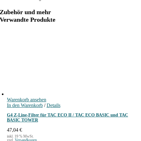
t
Zubehör und mehr
u
Verwandte Produkte
n
g
s
l
u
f
t
r
e
i
n
i
Warenkorb ansehen
In den Warenkorb
/
Details
g
e
G4 Z-Line-Filter für TAC ECO II / TAC ECO BASIC und TAC
BASIC TOWER
r
M
47,04
€
e
inkl. 19 % MwSt.
zzgl.
Versandkosten