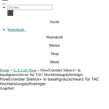
c
h
T
S
e
o
u
c
g
n
h
g
a
e
l
Suche
c
n
e
a
h
N
c
Warenkorb
0
:
a
h
:
v
Warenkorb
i
g
Mieten
a
t
i
Shop
o
n
Menü
Home
»
G.A.Luft Shop
»
FlowExtender Silence+ in
basaltgrau/schwarz für TAC Hochleistungsluftreiniger
FlowExtender Silence+ in basaltgrau/schwarz für TAC
Hochleistungsluftreiniger
Angebot!