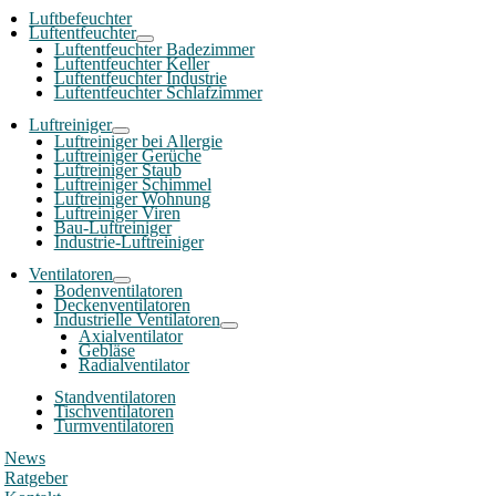
Luftbefeuchter
Luftentfeuchter
Luftentfeuchter Badezimmer
Luftentfeuchter Keller
Luftentfeuchter Industrie
Luftentfeuchter Schlafzimmer
Luftreiniger
Luftreiniger bei Allergie
Luftreiniger Gerüche
Luftreiniger Staub
Luftreiniger Schimmel
Luftreiniger Wohnung
Luftreiniger Viren
Bau-Luftreiniger
Industrie-Luftreiniger
Ventilatoren
Bodenventilatoren
Deckenventilatoren
Industrielle Ventilatoren
Axialventilator
Gebläse
Radialventilator
Standventilatoren
Tischventilatoren
Turmventilatoren
News
Ratgeber