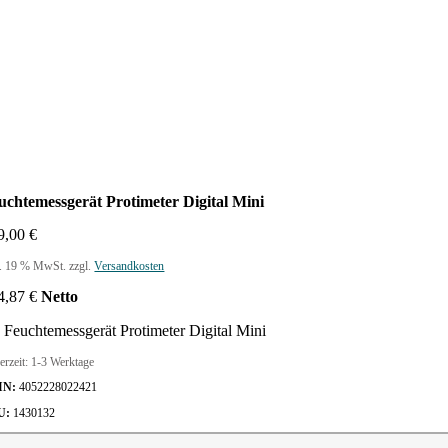
uchtemessgerät Protimeter Digital Mini
9,00
€
l. 19 % MwSt.
zzgl.
Versandkosten
4,87
€
Netto
Feuchtemessgerät Protimeter Digital Mini
erzeit:
1-3 Werktage
IN:
4052228022421
U:
1430132
uchtemessgerät