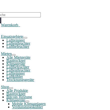
che
ch:
Warenkorb
0
oggle
Einsatzgebiete
avigation
Luftreiniger
Luftentfeuchter
Luftbefeuchter
Mieten
Alle Mietgeräte
Bautrockner
Klimageräte
Luftbefeuchter
Luftentfeuchter
Luftreiniger
Luftkühler
Trocknungsgeräte
Shop
Alle Produkte
Bautrockner
Bitcoin Heizung
Klimageräte
Mobile Klimaanlagen
Verdunstungskühler