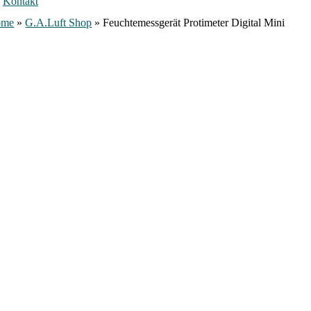
Kontakt
ome
»
G.A.Luft Shop
»
Feuchtemessgerät Protimeter Digital Mini