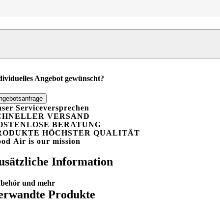
otimeter
gital
ini
enge
dividuelles Angebot gewünscht?
ngebotsanfrage
ser Serviceversprechen
CHNELLER VERSAND
OSTENLOSE BERATUNG
RODUKTE HÖCHSTER QUALITÄT
ood
A
ir is our mission
usätzliche Information
behör und mehr
erwandte Produkte