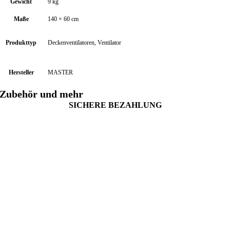
Gewicht
9 kg
Maße
140 × 60 cm
Produkttyp
Deckenventilatoren, Ventilator
Hersteller
MASTER
Zubehör und mehr
SICHERE BEZAHLUNG