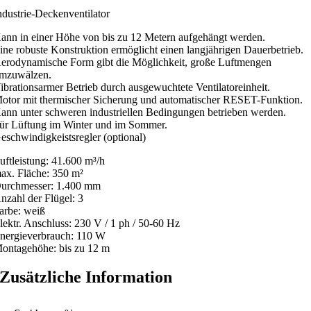
a
9
ndustrie-Deckenventilator
r
,
:
9
ann in einer Höhe von bis zu 12 Metern aufgehängt werden.
3
9
ine robuste Konstruktion ermöglicht einen langjährigen Dauerbetrieb.
1
erodynamische Form gibt die Möglichkeit, große Luftmengen
5
€
mzuwälzen.
,
.
ibrationsarmer Betrieb durch ausgewuchtete Ventilatoreinheit.
3
otor mit thermischer Sicherung und automatischer RESET-Funktion.
5
ann unter schweren industriellen Bedingungen betrieben werden.
ür Lüftung im Winter und im Sommer.
€
eschwindigkeistsregler (optional)
uftleistung: 41.600 m³/h
ax. Fläche: 350 m²
urchmesser: 1.400 mm
nzahl der Flügel: 3
arbe: weiß
lektr. Anschluss: 230 V / 1 ph / 50-60 Hz
nergieverbrauch: 110 W
ontagehöhe: bis zu 12 m
Zusätzliche Information