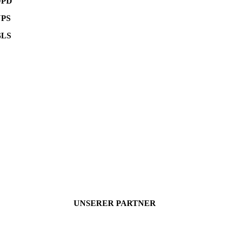
DPD
UPS
GLS
UNSERER PARTNER