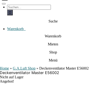
c
h
T
S
e
o
u
c
g
n
h
g
a
e
l
Suche
c
n
e
a
h
N
c
Warenkorb
0
:
a
h
:
v
Warenkorb
i
g
Mieten
a
t
i
Shop
o
n
Menü
Home
»
G.A.Luft Shop
»
Deckenventilator Master E56002
Deckenventilator Master E56002
Nicht auf Lager
Angebot!