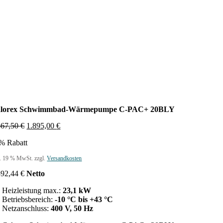
lorex Schwimmbad-Wärmepumpe C-PAC+ 20BLY
Ursprünglicher
Aktueller
867,50
€
1.895,00
€
Preis
Preis
% Rabatt
war:
ist:
3.867,50 €
1.895,00 €.
l. 19 % MwSt.
zzgl.
Versandkosten
592,44
€
Netto
Heizleistung max.:
23,1 kW
Betriebsbereich:
-10 °C bis +43 °C
Netzanschluss:
400 V, 50 Hz