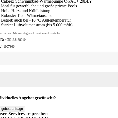
Calorex Schwimmbad-Wärmepumpe C-PAC+ 20BLY
Ideal für gewerbliche und große private Pools
Hohe Heiz- und Kühlleistung
Robuster Titan-Wärmetauscher
Betrieb auch bei –10 °C Außentemperatur
Starker Luftvolumenstrom (bis 5.000 m³/h)
erzeit:
ca. 3-6 Werktagen - Direkt vom Hersteller
IN:
4052138188910
U:
1007306
lorex
chwimmbad-
ärmepumpe
-
AC+
0BLY
enge
dividuelles Angebot gewünscht?
ngebotsanfrage
ser Serviceversprechen