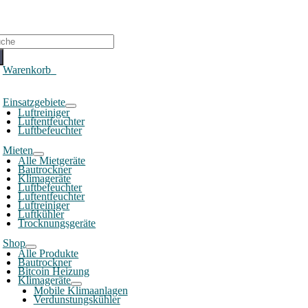
che
ch:
Warenkorb
0
oggle
Einsatzgebiete
avigation
Luftreiniger
Luftentfeuchter
Luftbefeuchter
Mieten
Alle Mietgeräte
Bautrockner
Klimageräte
Luftbefeuchter
Luftentfeuchter
Luftreiniger
Luftkühler
Trocknungsgeräte
Shop
Alle Produkte
Bautrockner
Bitcoin Heizung
Klimageräte
Mobile Klimaanlagen
Verdunstungskühler