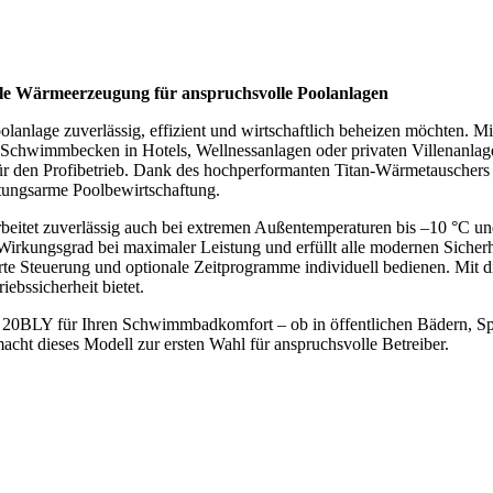
 Wärmeerzeugung für anspruchsvolle Poolanlagen
olanlage zuverlässig, effizient und wirtschaftlich beheizen möchten. M
Schwimmbecken in Hotels, Wellnessanlagen oder privaten Villenanlag
für den Profibetrieb. Dank des hochperformanten Titan-Wärmetauschers
rtungsarme Poolbewirtschaftung.
beitet zuverlässig auch bei extremen Außentemperaturen bis –10 °C und
Wirkungsgrad bei maximaler Leistung und erfüllt alle modernen Sicherhe
rte Steuerung und optionale Zeitprogramme individuell bedienen. Mit 
iebssicherheit bietet.
 20BLY für Ihren Schwimmbadkomfort – ob in öffentlichen Bädern, Sp
acht dieses Modell zur ersten Wahl für anspruchsvolle Betreiber.