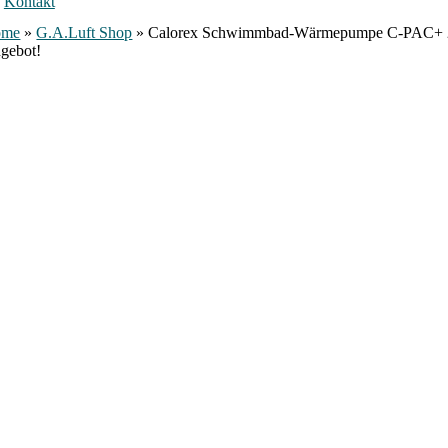
Kontakt
ome
»
G.A.Luft Shop
»
Calorex Schwimmbad-Wärmepumpe C-PAC+
gebot!