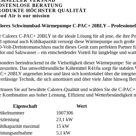
CHNELLER VERSAND
OSTENLOSE BERATUNG
RODUKTE HÖCHSTER QUALITÄT
ood
A
ir is our mission
lorex Schwimmbad-Wärmepumpe C-PAC+ 20BLY – Professionelle
e Calorex C-PAC+ 20BLY ist die ideale Lösung für all jene, die ihre Po
d optional auch Kühlkapazität versorgt diese Wärmepumpe auch große 
0-Volt-Drehstromanschluss macht dieses Gerät zum perfekten Partner 
lor und Salzwasser – ein entscheidender Vorteil für langlebige und wa
sonders beeindruckend ist die Vielseitigkeit dieser Wärmepumpe: Sie ar
hreszeiten. Das umweltfreundliche Kältemittel R410a sorgt für stabilen 
C+ 20BLY angenehm leise und lässt sich komfortabel über die integrie
erlässige Technik, die sich amortisiert und über viele Jahre hinweg Betr
rtrauen Sie auf bewährte Calorex-Qualität und wählen Sie die C-PAC+
e Kombination aus hoher Leistung, Effizienz und Wetterbeständigkeit m
Eigenschaft
Wert
tikelnummer
1007306
izleistung
23,1 kW
hlkapazität maximal
15 kW
istungsaufnahme
5,1 kW