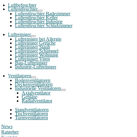
Luftbefeuchter
Luftentfeuchter
Luftentfeuchter Badezimmer
Luftentfeuchter Keller
Luftentfeuchter Industrie
Luftentfeuchter Schlafzimmer
Luftreiniger
Luftreiniger bei Allergie
Luftreiniger Gerüche
Luftreiniger Staub
Luftreiniger Schimmel
Luftreiniger Wohnung
Luftreiniger Viren
Bau-Luftreiniger
Industrie-Luftreiniger
Ventilatoren
Bodenventilatoren
Deckenventilatoren
Industrielle Ventilatoren
Axialventilator
Gebläse
Radialventilator
Standventilatoren
Tischventilatoren
Turmventilatoren
News
Ratgeber