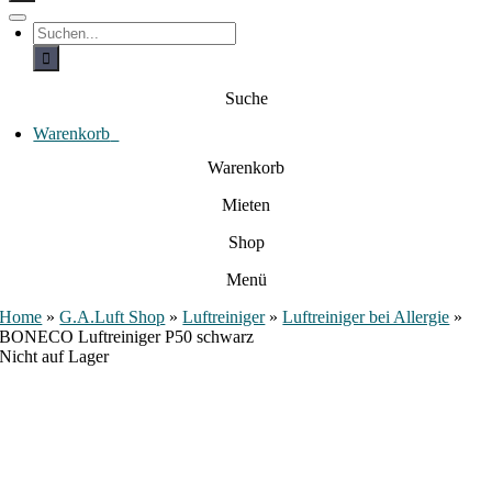
c
h
T
S
e
o
u
c
g
n
h
g
a
e
l
Suche
c
n
e
a
h
N
c
Warenkorb
0
:
a
h
:
v
Warenkorb
i
g
Mieten
a
t
i
Shop
o
n
Menü
Home
»
G.A.Luft Shop
»
Luftreiniger
»
Luftreiniger bei Allergie
»
BONECO Luftreiniger P50 schwarz
Nicht auf Lager