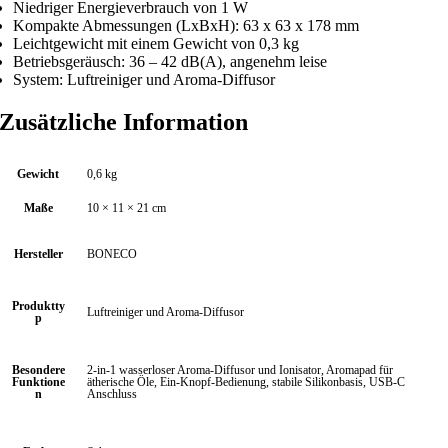
Niedriger Energieverbrauch von 1 W
Kompakte Abmessungen (LxBxH): 63 x 63 x 178 mm
Leichtgewicht mit einem Gewicht von 0,3 kg
Betriebsgeräusch: 36 – 42 dB(A), angenehm leise
System: Luftreiniger und Aroma-Diffusor
Zusätzliche Information
Gewicht
0,6 kg
Maße
10 × 11 × 21 cm
Hersteller
BONECO
Produktty
Luftreiniger und Aroma-Diffusor
p
Besondere
2-in-1 wasserloser Aroma-Diffusor und Ionisator, Aromapad für
Funktione
ätherische Öle, Ein-Knopf-Bedienung, stabile Silikonbasis, USB-C
n
Anschluss