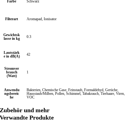
Farbe
Schwarz
Filterart
Aromapad, Ionisator
Gewichtsk
0.3
lasse in kg
Lautstärk
42
e in dB(A)
Stromver
brauch
1
(Watt)
Anwendu
Bakterien, Chemische Gase, Feinstaub, Formaldehyd, Gerüche,
ngsbereic
Hausstaub/Milben, Pollen, Schimmel, Tabakrauch, Tierhaare, Viren,
he
VOC
Zubehör und mehr
Verwandte Produkte