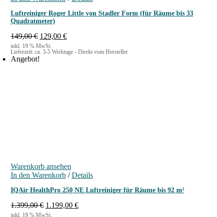
Luftreiniger Roger Little von Stadler Form (für Räume bis 33
Quadratmeter)
U
A
149,00
€
129,00
€
r
k
inkl. 19 % MwSt.
Lieferzeit:
ca. 3-5 Werktage - Direkt vom Hersteller
s
t
Angebot!
p
u
r
e
ü
l
n
l
g
e
l
r
i
P
c
r
h
e
e
i
r
s
P
i
Warenkorb ansehen
r
s
In den Warenkorb
e
t
/
Details
i
:
IQAir HealthPro 250 NE Luftreiniger für Räume bis 92 m²
s
1
w
2
U
A
1.399,00
€
1.199,00
€
a
9
r
k
inkl. 19 % MwSt.