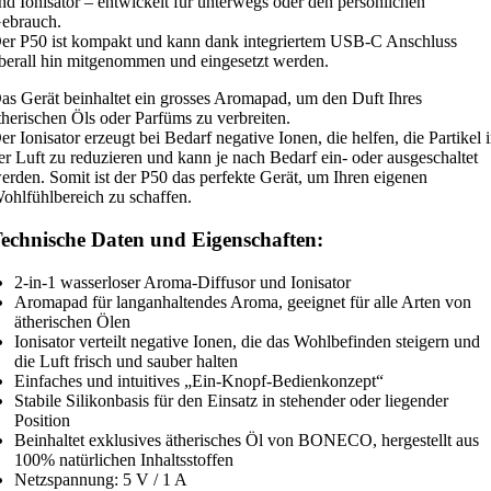
nd Ionisator – entwickelt für unterwegs oder den persönlichen
ebrauch.
er P50 ist kompakt und kann dank integriertem USB-C Anschluss
berall hin mitgenommen und eingesetzt werden.
as Gerät beinhaltet ein grosses Aromapad, um den Duft Ihres
therischen Öls oder Parfüms zu verbreiten.
er Ionisator erzeugt bei Bedarf negative Ionen, die helfen, die Partikel 
er Luft zu reduzieren und kann je nach Bedarf ein- oder ausgeschaltet
erden. Somit ist der P50 das perfekte Gerät, um Ihren eigenen
ohlfühlbereich zu schaffen.
echnische Daten und Eigenschaften:
2-in-1 wasserloser Aroma-Diffusor und Ionisator
Aromapad für langanhaltendes Aroma, geeignet für alle Arten von
ätherischen Ölen
Ionisator verteilt negative Ionen, die das Wohlbefinden steigern und
die Luft frisch und sauber halten
Einfaches und intuitives „Ein-Knopf-Bedienkonzept“
Stabile Silikonbasis für den Einsatz in stehender oder liegender
Position
Beinhaltet exklusives ätherisches Öl von BONECO, hergestellt aus
100% natürlichen Inhaltsstoffen
Netzspannung: 5 V / 1 A