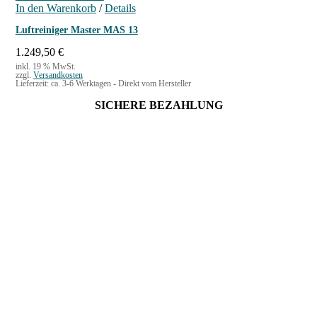
In den Warenkorb
/
Details
e
t
i
:
Luftreiniger Master MAS 13
s
2
w
8
1.249,50
€
a
2
inkl. 19 % MwSt.
zzgl.
Versandkosten
r
,
Lieferzeit:
ca. 3-6 Werktagen - Direkt vom Hersteller
:
4
3
9
SICHERE BEZAHLUNG
9
4
€
,
.
9
9
€