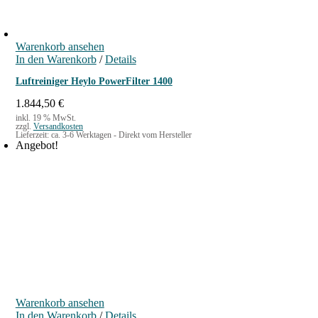
h
e
e
i
r
s
Warenkorb ansehen
P
i
In den Warenkorb
r
s
/
Details
e
t
Luftreiniger Heylo PowerFilter 1400
i
:
s
2
1.844,50
€
w
9
inkl. 19 % MwSt.
a
9
zzgl.
Versandkosten
Lieferzeit:
ca. 3-6 Werktagen - Direkt vom Hersteller
r
,
Angebot!
:
0
6
0
3
9
€
,
.
0
0
€
Warenkorb ansehen
In den Warenkorb
/
Details