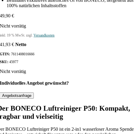
Beinhaltet exklusives ätherisches Öl von BONECO, hergestellt aus
100% natürlichen Inhaltsstoffen
49,90
€
Nicht vorrätig
inkl. 19 % MwSt.
zzgl.
Versandkosten
41,93
€
Netto
GTIN:
7611408016666
SKU:
45977
Nicht vorrätig
Individuelles Angebot gewünscht?
Angebotsanfrage
Der BONECO Luftreiniger P50: Kompakt,
tragbar und vielseitig
er BONECO Luftreiniger P50 ist ein 2-in1 wasserloser Aroma Spende