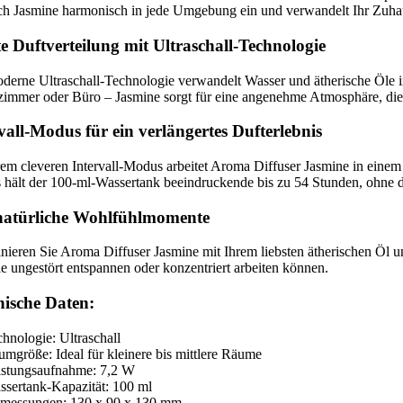
ich Jasmine harmonisch in jede Umgebung ein und verwandelt Ihr Zuha
e Duftverteilung mit Ultraschall-Technologie
derne Ultraschall-Technologie verwandelt Wasser und ätherische Öle i
zimmer oder Büro – Jasmine sorgt für eine angenehme Atmosphäre, di
vall-Modus für ein verlängertes Dufterlebnis
rem cleveren Intervall-Modus arbeitet Aroma Diffuser Jasmine in eine
hält der 100-ml-Wassertank beeindruckende bis zu 54 Stunden, ohne das
natürliche Wohlfühlmomente
ieren Sie Aroma Diffuser Jasmine mit Ihrem liebsten ätherischen Öl 
ie ungestört entspannen oder konzentriert arbeiten können.
nische Daten:
hnologie: Ultraschall
mgröße: Ideal für kleinere bis mittlere Räume
istungsaufnahme: 7,2 W
sertank-Kapazität: 100 ml
messungen: 130 x 90 x 130 mm