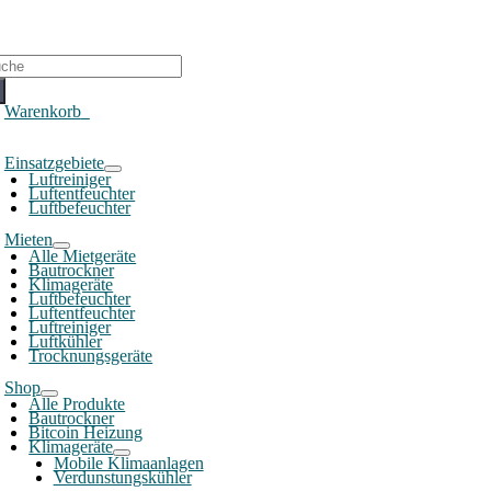
che
ch:
Warenkorb
0
oggle
Einsatzgebiete
avigation
Luftreiniger
Luftentfeuchter
Luftbefeuchter
Mieten
Alle Mietgeräte
Bautrockner
Klimageräte
Luftbefeuchter
Luftentfeuchter
Luftreiniger
Luftkühler
Trocknungsgeräte
Shop
Alle Produkte
Bautrockner
Bitcoin Heizung
Klimageräte
Mobile Klimaanlagen
Verdunstungskühler