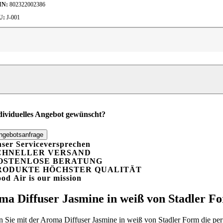
IN:
802322002386
U:
J-001
roma
ffuser
smine,
iß
t
tervallmodus
adler
dividuelles Angebot gewünscht?
orm
enge
ngebotsanfrage
ser Serviceversprechen
CHNELLER VERSAND
OSTENLOSE BERATUNG
RODUKTE HÖCHSTER QUALITÄT
ood
A
ir is our mission
ma Diffuser Jasmine in weiß von Stadler F
n Sie mit der Aroma Diffuser Jasmine in weiß von Stadler Form die per