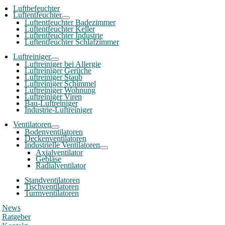
Luftbefeuchter
Luftentfeuchter
Luftentfeuchter Badezimmer
Luftentfeuchter Keller
Luftentfeuchter Industrie
Luftentfeuchter Schlafzimmer
Luftreiniger
Luftreiniger bei Allergie
Luftreiniger Gerüche
Luftreiniger Staub
Luftreiniger Schimmel
Luftreiniger Wohnung
Luftreiniger Viren
Bau-Luftreiniger
Industrie-Luftreiniger
Ventilatoren
Bodenventilatoren
Deckenventilatoren
Industrielle Ventilatoren
Axialventilator
Gebläse
Radialventilator
Standventilatoren
Tischventilatoren
Turmventilatoren
News
Ratgeber