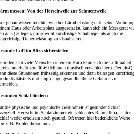
ärm messen: Von der Hörschwelle zur Schmerzwelle
er genau wissen möchte, welcher Lärmbelastung er in seiner Wohnung
einem Haus oder Arbeitsplatz ausgesetzt ist, kann sich ein Messgerät w
en air-Q zulegen, um sowohl kurzfristige Schallpegel als auch die
ängerfristige Dauerbelastung zu visualisieren.
esunde Luft im Büro sicherstellen
efinden sich viele Menschen in einem Büro kann sich die Luftqualität
ereits innerhalb von 30-60 Minuten drastisch verschlechtern. Der air-Q
ann diese Situationen frühzeitig erkennen und dazu beitragen kurzfristi
roduktivitätstiefs und langfristige gesundheitliche Gefahren zu
ermeiden.
esunden Schlaf fördern
ür die physische und psychische Gesundheit ist gesunder Schlaf
ssenziell. Herrscht im Schlafzimmer ein schlechtes Raumklima, ist der
chlaf weder erholsam noch gesund. Oft treten hier bedenkliche Werte
on z. B. Kohlendioxid auf.