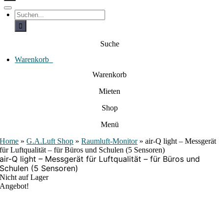
c
h
T
S
e
o
u
c
g
n
h
g
a
e
l
Suche
c
n
e
a
h
N
c
Warenkorb
0
:
a
h
:
v
Warenkorb
i
g
Mieten
a
t
i
Shop
o
n
Menü
Home
»
G.A.Luft Shop
»
Raumluft-Monitor
»
air-Q light – Messgerät
für Luftqualität – für Büros und Schulen (5 Sensoren)
air-Q light – Messgerät für Luftqualität – für Büros und
Schulen (5 Sensoren)
Nicht auf Lager
Angebot!