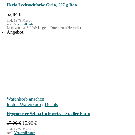
Heylo Lecksuchfarbe Grün, 227 g Dose
52,84
€
inkl. 19 % MwSt.
zzgl.
Versandkosten
Lieferzeit:
ca. 3-6 Werktagen - Direkt vom Hersteller
Angebot!
Warenkorb ansehen
In den Warenkorb
/
Details
Hygrometer Selina little weiss – Stadler Form
U
A
17,90
€
15,90
€
r
k
inkl. 19 % MwSt.
zzgl.
Versandkosten
s
t