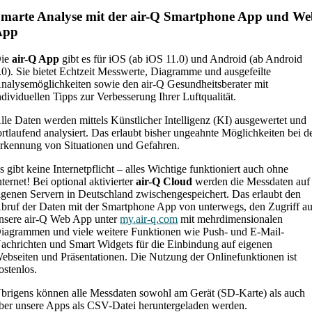
marte Analyse mit der air-Q Smartphone App und W
App
ie
air-Q App
gibt es für iOS (ab iOS 11.0) und Android (ab Android
.0). Sie bietet Echtzeit Messwerte, Diagramme und ausgefeilte
nalysemöglichkeiten sowie den air-Q Gesundheitsberater mit
ndividuellen Tipps zur Verbesserung Ihrer Luftqualität.
lle Daten werden mittels Künstlicher Intelligenz (KI) ausgewertet und
ortlaufend analysiert. Das erlaubt bisher ungeahnte Möglichkeiten bei d
rkennung von Situationen und Gefahren.
s gibt keine Internetpflicht – alles Wichtige funktioniert auch ohne
nternet! Bei optional aktivierter
air-Q Cloud
werden die Messdaten auf
igenen Servern in Deutschland zwischengespeichert. Das erlaubt den
bruf der Daten mit der Smartphone App von unterwegs, den Zugriff au
nsere air-Q Web App unter
my.air-q.com
mit mehrdimensionalen
iagrammen und viele weitere Funktionen wie Push- und E-Mail-
achrichten und Smart Widgets für die Einbindung auf eigenen
ebseiten und Präsentationen. Die Nutzung der Onlinefunktionen ist
ostenlos.
brigens können alle Messdaten sowohl am Gerät (SD-Karte) als auch
ber unsere Apps als CSV-Datei heruntergeladen werden.