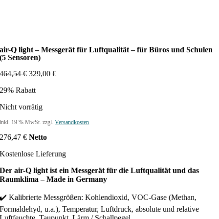
air-Q light – Messgerät für Luftqualität – für Büros und Schulen
(5 Sensoren)
U
A
464,54
€
329,00
€
r
k
29% Rabatt
s
t
p
u
Nicht vorrätig
r
e
ü
l
inkl. 19 % MwSt.
zzgl.
Versandkosten
n
l
g
e
276,47
€
Netto
l
r
i
P
Kostenlose Lieferung
c
r
h
e
Der air-Q light ist ein Messgerät für die Luftqualität und das
e
i
Raumklima – Made in Germany
r
s
P
i
✔️ Kalibrierte Messgrößen: Kohlendioxid, VOC-Gase (Methan,
r
s
Formaldehyd, u.a.), Temperatur, Luftdruck, absolute und relative
e
t
Luftfeuchte, Taupunkt, Lärm / Schallpegel.