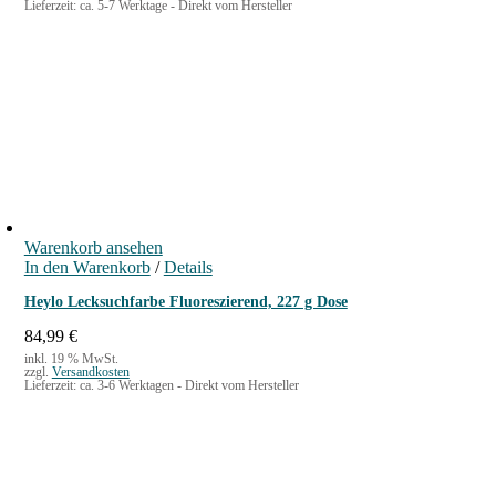
Lieferzeit:
ca. 5-7 Werktage - Direkt vom Hersteller
p
u
r
e
ü
l
n
l
g
e
l
r
i
P
c
r
h
e
e
i
r
s
P
i
Warenkorb ansehen
r
s
In den Warenkorb
/
Details
e
t
i
:
Heylo Lecksuchfarbe Fluoreszierend, 227 g Dose
s
1
w
5
84,99
€
a
,
inkl. 19 % MwSt.
zzgl.
Versandkosten
r
9
Lieferzeit:
ca. 3-6 Werktagen - Direkt vom Hersteller
:
0
1
7
€
,
.
9
0