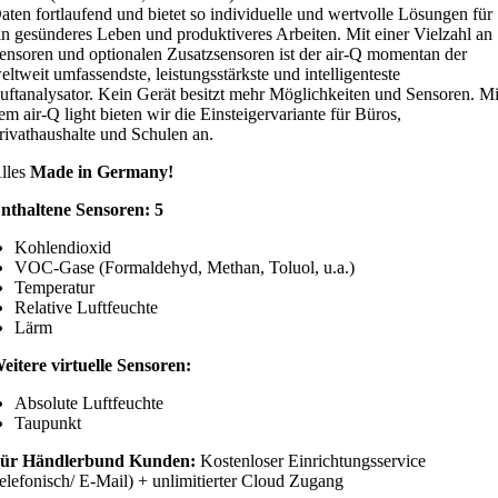
aten fortlaufend und bietet so individuelle und wertvolle Lösungen für
in gesünderes Leben und produktiveres Arbeiten. Mit einer Vielzahl an
ensoren und optionalen Zusatzsensoren ist der air-Q momentan der
eltweit umfassendste, leistungsstärkste und intelligenteste
uftanalysator. Kein Gerät besitzt mehr Möglichkeiten und Sensoren. Mi
em air-Q light bieten wir die Einsteigervariante für Büros,
rivathaushalte und Schulen an.
lles
Made in Germany!
nthaltene Sensoren: 5
Kohlendioxid
VOC-Gase (Formaldehyd, Methan, Toluol, u.a.)
Temperatur
Relative Luftfeuchte
Lärm
eitere virtuelle Sensoren:
Absolute Luftfeuchte
Taupunkt
ür Händlerbund Kunden:
Kostenloser Einrichtungsservice
telefonisch/ E-Mail) + unlimitierter Cloud Zugang