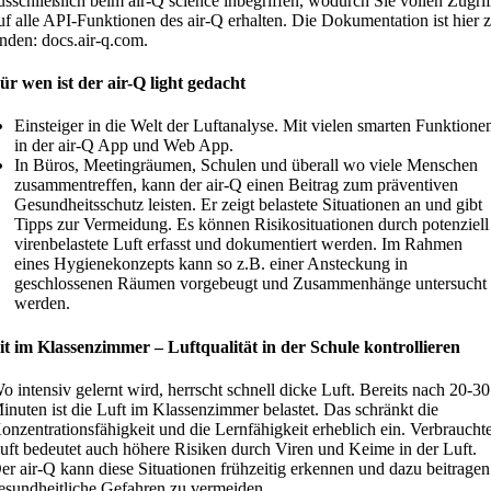
usschließlich beim air-Q science inbegriffen, wodurch Sie vollen Zugrif
uf alle API-Funktionen des air-Q erhalten. Die Dokumentation ist hier 
inden: docs.air-q.com.
ür wen ist der air-Q light gedacht
Einsteiger in die Welt der Luftanalyse. Mit vielen smarten Funktione
in der air-Q App und Web App.
In Büros, Meetingräumen, Schulen und überall wo viele Menschen
zusammentreffen, kann der air-Q einen Beitrag zum präventiven
Gesundheitsschutz leisten. Er zeigt belastete Situationen an und gibt
Tipps zur Vermeidung. Es können Risikosituationen durch potenziell
virenbelastete Luft erfasst und dokumentiert werden. Im Rahmen
eines Hygienekonzepts kann so z.B. einer Ansteckung in
geschlossenen Räumen vorgebeugt und Zusammenhänge untersucht
werden.
it im Klassenzimmer – Luftqualität in der Schule kontrollieren
o intensiv gelernt wird, herrscht schnell dicke Luft. Bereits nach 20-30
inuten ist die Luft im Klassenzimmer belastet. Das schränkt die
onzentrationsfähigkeit und die Lernfähigkeit erheblich ein. Verbraucht
uft bedeutet auch höhere Risiken durch Viren und Keime in der Luft.
er air-Q kann diese Situationen frühzeitig erkennen und dazu beitragen
esundheitliche Gefahren zu vermeiden.