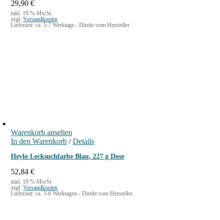
w
5
29,90
€
a
,
inkl. 19 % MwSt.
zzgl.
Versandkosten
r
9
Lieferzeit:
ca. 5-7 Werktage - Direkt vom Hersteller
:
0
1
7
€
,
.
9
0
€
Warenkorb ansehen
In den Warenkorb
/
Details
Heylo Lecksuchfarbe Blau, 227 g Dose
52,84
€
inkl. 19 % MwSt.
zzgl.
Versandkosten
Lieferzeit:
ca. 3-6 Werktagen - Direkt vom Hersteller