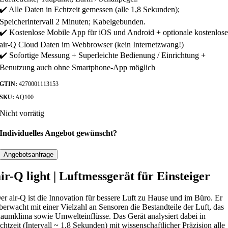
i
:
✔️ Alle Daten in Echtzeit gemessen (alle 1,8 Sekunden);
s
3
Speicherintervall 2 Minuten; Kabelgebunden.
w
2
a
9
✔️ Kostenlose Mobile App für iOS und Android + optionale kostenlos
r
,
air-Q Cloud Daten im Webbrowser (kein Internetzwang!)
:
0
✔️ Sofortige Messung + Superleichte Bedienung / Einrichtung +
4
0
Benutzung auch ohne Smartphone-App möglich
6
4
€
GTIN:
4270001113153
,
.
5
SKU:
AQ100
4
Nicht vorrätig
€
Individuelles Angebot gewünscht?
Angebotsanfrage
air-Q light | Luftmessgerät für Einsteiger
er air-Q ist die Innovation für bessere Luft zu Hause und im Büro. Er
berwacht mit einer Vielzahl an Sensoren die Bestandteile der Luft, das
aumklima sowie Umwelteinflüsse. Das Gerät analysiert dabei in
chtzeit (Intervall ~ 1,8 Sekunden) mit wissenschaftlicher Präzision alle