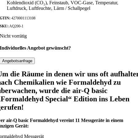
Kohlendioxid (CO₂), Feinstaub, VOC-Gase, Temperatur,
s
5
Luftdruck, Luftfeuchte, Lärm / Schallpegel
w
6
a
9
GTIN:
4270001113108
r
,
:
0
SKU:
AQ200-1
5
0
Nicht vorrätig
7
9
€
,
.
Individuelles Angebot gewünscht?
0
0
Angebotsanfrage
€
Um die Räume in denen wir uns oft aufhalte
nach Chemikalien wie Formaldehyd zu
überwachen, wurde die air-Q basic
„Formaldehyd Special“ Edition ins Leben
gerufen!
er air-Q basic Formaldehyd vereint 11 Messgeräte in einem
inzigen Gerät:
ormaldehyd Messgerät