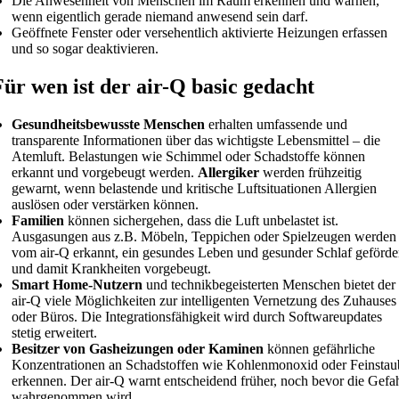
Die Anwesenheit von Menschen im Raum erkennen und warnen,
wenn eigentlich gerade niemand anwesend sein darf.
Geöffnete Fenster oder versehentlich aktivierte Heizungen erfassen
und so sogar deaktivieren.
Für wen ist der air-Q basic gedacht
Gesundheitsbewusste Menschen
erhalten umfassende und
transparente Informationen über das wichtigste Lebensmittel – die
Atemluft. Belastungen wie Schimmel oder Schadstoffe können
erkannt und vorgebeugt werden.
Allergiker
werden frühzeitig
gewarnt, wenn belastende und kritische Luftsituationen Allergien
auslösen oder verstärken können.
Familien
können sichergehen, dass die Luft unbelastet ist.
Ausgasungen aus z.B. Möbeln, Teppichen oder Spielzeugen werden
vom air-Q erkannt, ein gesundes Leben und gesunder Schlaf geförde
und damit Krankheiten vorgebeugt.
Smart Home-Nutzern
und technikbegeisterten Menschen bietet der
air-Q viele Möglichkeiten zur intelligenten Vernetzung des Zuhauses
oder Büros. Die Integrationsfähigkeit wird durch Softwareupdates
stetig erweitert.
Besitzer von Gasheizungen oder Kaminen
können gefährliche
Konzentrationen an Schadstoffen wie Kohlenmonoxid oder Feinstau
erkennen. Der air-Q warnt entscheidend früher, noch bevor die Gefa
wahrgenommen wird.