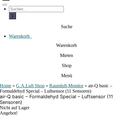
c
h
T
S
e
o
u
c
g
n
h
g
a
e
l
Suche
c
n
e
a
h
N
c
Warenkorb
0
:
a
h
:
v
Warenkorb
i
g
Mieten
a
t
i
Shop
o
n
Menü
Home
»
G.A.Luft Shop
»
Raumluft-Monitor
»
air-Q basic –
Formaldehyd Special – Luftsensor (11 Sensoren)
air-Q basic – Formaldehyd Special – Luftsensor (11
Sensoren)
Nicht auf Lager
Angebot!