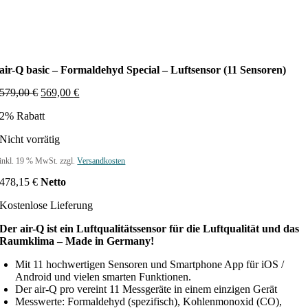
air-Q basic – Formaldehyd Special – Luftsensor (11 Sensoren)
U
A
579,00
€
569,00
€
r
k
2% Rabatt
s
t
p
u
Nicht vorrätig
r
e
ü
l
inkl. 19 % MwSt.
zzgl.
Versandkosten
n
l
g
e
478,15
€
Netto
l
r
i
P
Kostenlose Lieferung
c
r
h
e
Der air-Q ist ein Luftqualitätssensor für die Luftqualität und das
e
i
Raumklima – Made in Germany!
r
s
Mit 11 hochwertigen Sensoren und Smartphone App für iOS /
P
i
Android und vielen smarten Funktionen.
r
s
Der air-Q pro vereint 11 Messgeräte in einem einzigen Gerät
e
t
Messwerte: Formaldehyd (spezifisch), Kohlenmonoxid (CO),
i
: