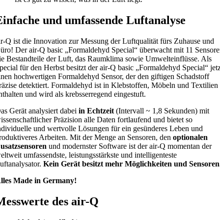
Einfache und umfassende Luftanalyse
ir-Q ist die Innovation zur Messung der Luftqualität fürs Zuhause und
üro! Der air-Q basic „Formaldehyd Special“ überwacht mit 11 Sensor
ie Bestandteile der Luft, das Raumklima sowie Umwelteinflüsse. Als
pecial für den Herbst besitzt der air-Q basic „Formaldehyd Special“ jet
inen hochwertigen Formaldehyd Sensor, der den giftigen Schadstoff
räzise detektiert. Formaldehyd ist in Klebstoffen, Möbeln und Textilien
nthalten und wird als krebsserregend eingestuft.
as Gerät analysiert dabei
in Echtzeit
(Intervall ~ 1,8 Sekunden) mit
issenschaftlicher Präzision alle Daten fortlaufend und bietet so
ndividuelle und wertvolle Lösungen für ein gesünderes Leben und
roduktiveres Arbeiten. Mit der Menge an Sensoren, den
optionalen
usatzsensoren
und modernster Software ist der air-Q momentan der
eltweit umfassendste, leistungsstärkste und intelligenteste
uftanalysator.
Kein Gerät besitzt mehr Möglichkeiten und Sensoren
lles Made in Germany!
Messwerte des air-Q