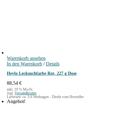
7
€
,
.
9
0
€
Warenkorb ansehen
In den Warenkorb
/
Details
Heylo Lecksuchfarbe Rot, 227 g Dose
88,54
€
inkl. 19 % MwSt.
zzgl.
Versandkosten
Lieferzeit:
ca. 3-6 Werktagen - Direkt vom Hersteller
Angebot!