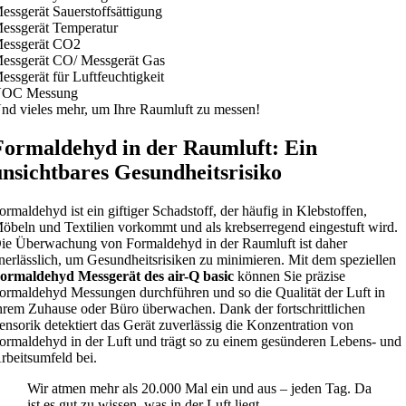
essgerät Sauerstoffsättigung
essgerät Temperatur
essgerät CO2
essgerät CO/ Messgerät Gas
essgerät für Luftfeuchtigkeit
OC Messung
nd vieles mehr, um Ihre Raumluft zu messen!
Formaldehyd in der Raumluft: Ein
unsichtbares Gesundheitsrisiko
ormaldehyd ist ein giftiger Schadstoff, der häufig in Klebstoffen,
öbeln und Textilien vorkommt und als krebserregend eingestuft wird.
ie Überwachung von Formaldehyd in der Raumluft ist daher
nerlässlich, um Gesundheitsrisiken zu minimieren. Mit dem speziellen
ormaldehyd Messgerät des air-Q basic
können Sie präzise
ormaldehyd Messungen durchführen und so die Qualität der Luft in
hrem Zuhause oder Büro überwachen. Dank der fortschrittlichen
ensorik detektiert das Gerät zuverlässig die Konzentration von
ormaldehyd in der Luft und trägt so zu einem gesünderen Lebens- und
rbeitsumfeld bei.
Wir atmen mehr als 20.000 Mal ein und aus – jeden Tag. Da
ist es gut zu wissen, was in der Luft liegt.