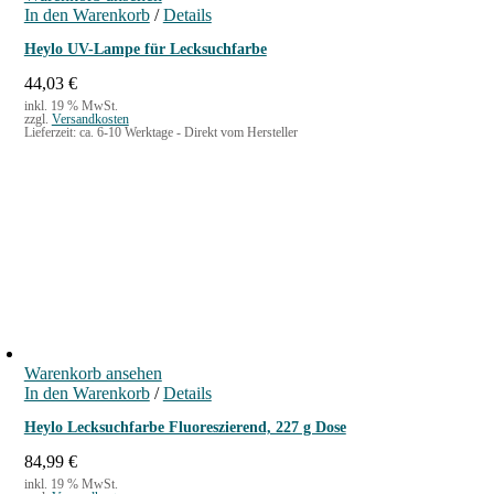
r
s
In den Warenkorb
/
Details
e
t
i
:
Heylo UV-Lampe für Lecksuchfarbe
s
1
w
5
44,03
€
a
,
inkl. 19 % MwSt.
zzgl.
Versandkosten
r
9
Lieferzeit:
ca. 6-10 Werktage - Direkt vom Hersteller
:
0
1
7
€
,
.
9
0
€
Warenkorb ansehen
In den Warenkorb
/
Details
Heylo Lecksuchfarbe Fluoreszierend, 227 g Dose
84,99
€
inkl. 19 % MwSt.