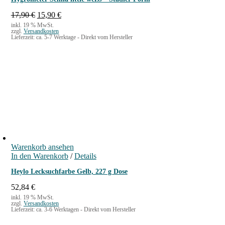
U
A
17,90
€
15,90
€
r
k
inkl. 19 % MwSt.
zzgl.
Versandkosten
s
t
Lieferzeit:
ca. 5-7 Werktage - Direkt vom Hersteller
p
u
r
e
ü
l
n
l
g
e
l
r
i
P
c
r
h
e
e
i
r
s
P
i
Warenkorb ansehen
r
s
In den Warenkorb
/
Details
e
t
i
:
Heylo Lecksuchfarbe Gelb, 227 g Dose
s
1
w
5
52,84
€
a
,
inkl. 19 % MwSt.
zzgl.
Versandkosten
r
9
Lieferzeit:
ca. 3-6 Werktagen - Direkt vom Hersteller
:
0
1