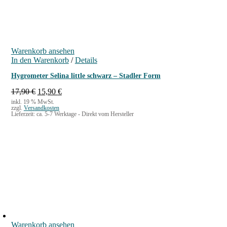
Warenkorb ansehen
In den Warenkorb
/
Details
Hygrometer Selina little schwarz – Stadler Form
U
A
17,90
€
15,90
€
r
k
inkl. 19 % MwSt.
zzgl.
Versandkosten
s
t
Lieferzeit:
ca. 5-7 Werktage - Direkt vom Hersteller
p
u
r
e
ü
l
n
l
g
e
l
r
i
P
c
r
h
e
e
i
r
s
P
i
Warenkorb ansehen