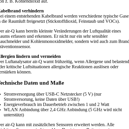
on z. B. Kohlendioxid auf.
abelbrand verhindern
ei einem entstehenden Kabelbrand werden verschiedene typische Gase
n die Raumluft freigesetzt (Stickstoffdioxid, Feinstaub und VOCs).
er air-Q kann bereits kleinste Veränderungen der Luftqualität eines
aums erfassen und erkennen. Er nicht nur ein sehr sensibler
auchmelder und Kohlenmonoxidmelder, sondern wird auch zum Bran
räventionssensor.
llergien lindern und vermeiden
er Luftanalysator air-Q warnt frühzeitig, wenn Allergene und belasten
der kritische Luftsituationen allergische Reaktionen auslösen oder
erstärken können.
echnische Daten und Maße
Stromversorgung über USB-C Netzstecker (5 V) (nur
Stromversorung, keine Daten über USB!)
Energieverbrauch im Dauerbetrieb zwischen 1 und 2 Watt
WLAN Anbindung über 2,4 GHz Anbindung (5 GHz wird nicht
unterstützt)
er air-Q kann mit zusätzlichen Sensoren erweitert werden. Alle