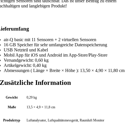
ichtigen Sensoren sind tauschbar. Das ist unser Beitrag zu einem
achhaltigen und langlebigen Produkt!
.
ieferumfang
air-Q basic mit 11 Sensoren + 2 virtuellen Sensoren
16 GB Speicher für sehr umfangreiche Datenspeicherung
USB Netzteil und Kabel
Mobil App für iOS und Android im App-Store/Play-Store
Versandgewicht: 0,60 kg
Artikelgewicht: 0,40 kg
Abmessungen ( Länge × Breite × Höhe ): 13,50 × 4,90 × 11,80 cm
Zusätzliche Information
Gewicht
0,29 kg
Maße
13,5 × 4,9 × 11,8 cm
Produkttyp
Luftanalysator, Luftqualitätsmessgerät, Raumluft Monitor