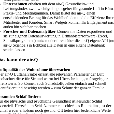
Unternehmen
erhalten mit dem air-Q Gesundheits- und
Leistungsindex zwei wichtige Impulsgeber für gesunde Luft in Büro-
Praxis- und Meetingräumen. Damit leistet der air-Q einen
entscheidenden Beitrag für das Wohlbefinden und die Effizienz Ihrer
Mitarbeiter und Kunden. Smart Widgets können Ihr Engagement nac
außen hin sichtbar machen.
Forscher und Datenanalytiker
können alle Daten exportieren und
sie zur eigenen Datenauswertung in Drittanbietersoftware (Excel,
Statistikprogramme) nutzen oder direkt über die air-Q eigene API (nu
air-Q Science!) in Echtzeit alle Daten in eine eigene Datenbank
senden lassen.
as kann der air-Q
uftqualität der Wohnräume überwachen
er air-Q Luftanalysator erfasst alle relevanten Parameter der Luft,
eobachtet diese für Sie und warnt bei Überschreitungen festgelegter
renzwerte. So können auch Schadstoffquellen einfach und schnell
dentifiziert und beseitigt werden – zum Schutz der ganzen Familie.
esunden Schlaf fördern
ür die physische und psychische Gesundheit ist gesunder Schlaf
ssenziell. Herrscht im Schlafzimmer ein schlechtes Raumklima, ist der
chlaf weder erholsam noch gesund. Oft treten hier bedenkliche Werte