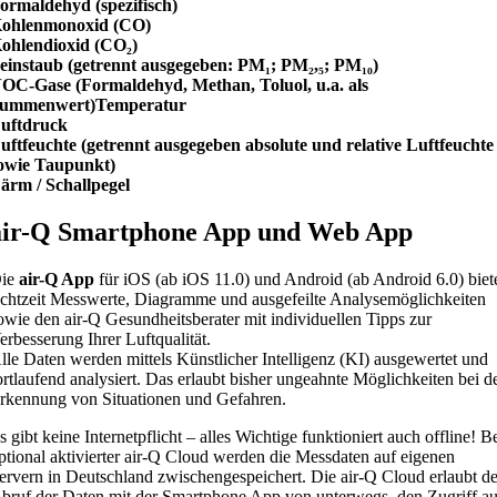
ormaldehyd (spezifisch)
ohlenmonoxid (CO)
ohlendioxid (CO₂)
einstaub (getrennt ausgegeben: PM₁; PM₂,₅; PM₁₀)
OC-Gase (Formaldehyd, Methan, Toluol, u.a. als
ummenwert)Temperatur
uftdruck
uftfeuchte (getrennt ausgegeben absolute und relative Luftfeuchte
owie Taupunkt)
ärm / Schallpegel
air-Q Smartphone App und Web App
ie
air-Q App
für iOS (ab iOS 11.0) und Android (ab Android 6.0) biet
chtzeit Messwerte, Diagramme und ausgefeilte Analysemöglichkeiten
owie den air-Q Gesundheitsberater mit individuellen Tipps zur
erbesserung Ihrer Luftqualität.
lle Daten werden mittels Künstlicher Intelligenz (KI) ausgewertet und
ortlaufend analysiert. Das erlaubt bisher ungeahnte Möglichkeiten bei d
rkennung von Situationen und Gefahren.
s gibt keine Internetpflicht – alles Wichtige funktioniert auch offline! B
ptional aktivierter air-Q Cloud werden die Messdaten auf eigenen
ervern in Deutschland zwischengespeichert. Die air-Q Cloud erlaubt d
bruf der Daten mit der Smartphone App von unterwegs, den Zugriff au