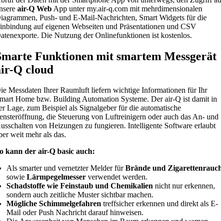
nsere
air-Q Web
App unter my.air-q.com mit mehrdimensionalen
iagrammen, Push- und E-Mail-Nachrichten, Smart Widgets für die
inbindung auf eigenen Webseiten und Präsentationen und CSV
atenexporte. Die Nutzung der Onlinefunktionen ist kostenlos.
Smarte Funktionen mit smartem Messgerät
air-Q cloud
ie Messdaten Ihrer Raumluft liefern wichtige Informationen für Ihr
mart Home bzw. Building Automation Systeme. Der air-Q ist damit in
er Lage, zum Beispiel als Signalgeber für die automatische
ensteröffnung, die Steuerung von Luftreinigern oder auch das An- und
usschalten von Heizungen zu fungieren. Intelligente Software erlaubt
ber weit mehr als das.
o kann der air-Q basic auch:
Als smarter und vernetzter Melder für
Brände und Zigarettenrauc
sowie
Lärmpegelmesser
verwendet werden.
Schadstoffe wie Feinstaub und Chemikalien
nicht nur erkennen,
sondern auch zeitliche Muster sichtbar machen.
Mögliche Schimmelgefahren
treffsicher erkennen und direkt als E-
Mail oder Push Nachricht darauf hinweisen.