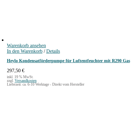
g
e
l
r
i
P
c
r
h
e
e
i
r
s
P
i
Warenkorb ansehen
r
s
In den Warenkorb
/
Details
e
t
i
:
Heylo Kondensatförderpumpe für Luftentfeuchter mit R290 Gas
s
1
w
5
297,50
€
a
,
inkl. 19 % MwSt.
zzgl.
Versandkosten
r
9
Lieferzeit:
ca. 6-10 Werktage - Direkt vom Hersteller
:
0
1
8
€
,
.
2
0
€