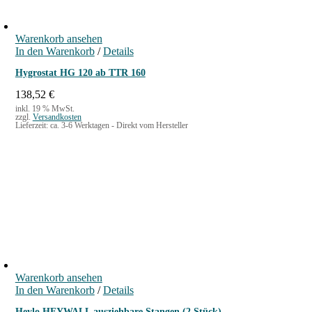
Warenkorb ansehen
In den Warenkorb
/
Details
Hygrostat HG 120 ab TTR 160
138,52
€
inkl. 19 % MwSt.
zzgl.
Versandkosten
Lieferzeit:
ca. 3-6 Werktagen - Direkt vom Hersteller
Warenkorb ansehen
In den Warenkorb
/
Details
Heylo HEYWALL ausziehbare Stangen (2 Stück)