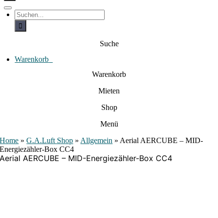
c
h
T
S
e
o
u
c
g
n
h
g
a
e
l
Suche
c
n
e
a
h
N
c
Warenkorb
0
:
a
h
:
v
Warenkorb
i
g
Mieten
a
t
i
Shop
o
n
Menü
Home
»
G.A.Luft Shop
»
Allgemein
»
Aerial AERCUBE – MID-
Energiezähler-Box CC4
Aerial AERCUBE – MID-Energiezähler-Box CC4