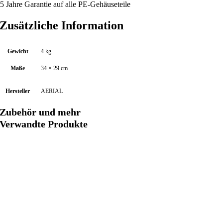
 5 Jahre Garantie auf alle PE-Gehäuseteile
h
l
Zusätzliche Information
e
r
-
Gewicht
4 kg
B
Maße
34 × 29 cm
o
x
Hersteller
AERIAL
C
C
Zubehör und mehr
4
Verwandte Produkte
M
e
n
g
e