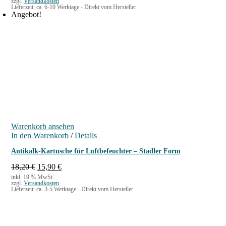
zzgl.
Versandkosten
Lieferzeit:
ca. 6-10 Werktage - Direkt vom Hersteller
Angebot!
Warenkorb ansehen
In den Warenkorb
/
Details
Antikalk-Kartusche für Luftbefeuchter – Stadler Form
U
A
18,20
€
15,90
€
r
k
inkl. 19 % MwSt.
zzgl.
Versandkosten
s
t
Lieferzeit:
ca. 3-5 Werktage - Direkt vom Hersteller
p
u
r
e
ü
l
n
l