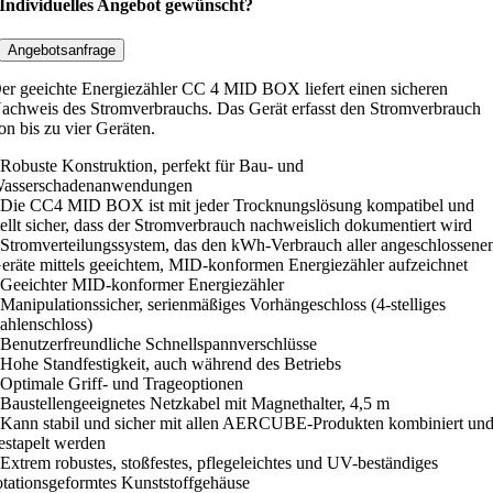
E
Individuelles Angebot gewünscht?
R
C
Angebotsanfrage
U
er geeichte Energiezähler CC 4 MID BOX liefert einen sicheren
B
achweis des Stromverbrauchs. Das Gerät erfasst den Stromverbrauch
E
on bis zu vier Geräten.
-
 Robuste Konstruktion, perfekt für Bau- und
M
asserschadenanwendungen
I
 Die CC4 MID BOX ist mit jeder Trocknungslösung kompatibel und
D
tellt sicher, dass der Stromverbrauch nachweislich dokumentiert wird
 Stromverteilungssystem, das den kWh-Verbrauch aller angeschlossene
-
eräte mittels geeichtem, MID-konformen Energiezähler aufzeichnet
E
 Geeichter MID-konformer Energiezähler
n
 Manipulationssicher, serienmäßiges Vorhängeschloss (4-stelliges
ahlenschloss)
e
 Benutzerfreundliche Schnellspannverschlüsse
r
 Hohe Standfestigkeit, auch während des Betriebs
g
 Optimale Griff- und Trageoptionen
i
 Baustellengeeignetes Netzkabel mit Magnethalter, 4,5 m
 Kann stabil und sicher mit allen AERCUBE-Produkten kombiniert un
e
estapelt werden
z
 Extrem robustes, stoßfestes, pflegeleichtes und UV-beständiges
ä
otationsgeformtes Kunststoffgehäuse