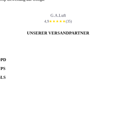
G.A.Luft
4,9
(35)
★★★★★
UNSERER VERSANDPARTNER
DPD
UPS
GLS