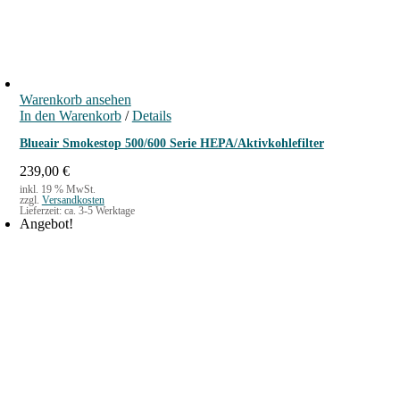
l
r
i
P
c
r
h
e
e
i
r
s
Warenkorb ansehen
P
i
In den Warenkorb
r
s
/
Details
e
t
Blueair Smokestop 500/600 Serie HEPA/Aktivkohlefilter
i
:
s
1
239,00
€
w
8
inkl. 19 % MwSt.
a
,
zzgl.
Versandkosten
Lieferzeit:
ca. 3-5 Werktage
r
0
Angebot!
:
0
2
1
€
,
.
0
0
€