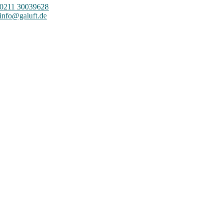
0211 30039628
info@galuft.de