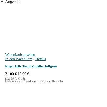
Angebot!
Warenkorb ansehen
In den Warenkorb
/
Details
Roger little Textil Vorfilter hellgrau
U
A
21,00
€
18,00
€
r
k
inkl. 19 % MwSt.
Lieferzeit:
ca. 5-7 Werktage - Direkt vom Hersteller
s
t
p
u
r
e
ü
l
n
l
g
e