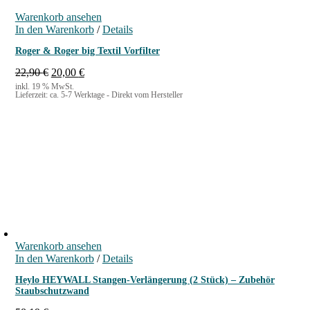
Warenkorb ansehen
In den Warenkorb
/
Details
Roger & Roger big Textil Vorfilter
U
A
22,90
€
20,00
€
r
k
inkl. 19 % MwSt.
Lieferzeit:
ca. 5-7 Werktage - Direkt vom Hersteller
s
t
p
u
r
e
ü
l
n
l
g
e
l
r
i
P
c
r
h
e
e
i
r
s
Warenkorb ansehen
P
i
In den Warenkorb
r
s
/
Details
e
t
Heylo HEYWALL Stangen-Verlängerung (2 Stück) – Zubehör
i
:
Staubschutzwand
s
2
w
0