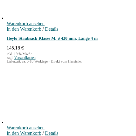
M
e
n
Warenkorb ansehen
g
In den Warenkorb
/
Details
e
Heylo Staubsack Klasse M, ø 420 mm, Länge 4 m
145,18
€
inkl. 19 % MwSt.
zzgl.
Versandkosten
Lieferzeit:
ca. 6-10 Werktage - Direkt vom Hersteller
Warenkorb ansehen
In den Warenkorb
/
Details