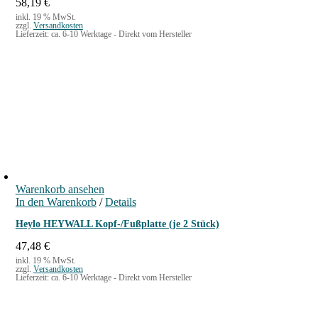
58,19
€
a
,
inkl. 19 % MwSt.
r
0
zzgl.
Versandkosten
Lieferzeit:
ca. 6-10 Werktage - Direkt vom Hersteller
:
0
2
2
€
,
.
9
0
€
Warenkorb ansehen
In den Warenkorb
/
Details
Heylo HEYWALL Kopf-/Fußplatte (je 2 Stück)
47,48
€
inkl. 19 % MwSt.
zzgl.
Versandkosten
Lieferzeit:
ca. 6-10 Werktage - Direkt vom Hersteller