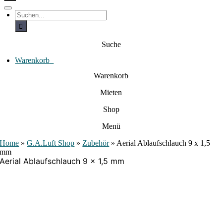
c
h
T
S
e
o
u
c
g
n
h
g
a
e
l
Suche
c
n
e
a
h
N
c
Warenkorb
0
:
a
h
:
v
Warenkorb
i
g
Mieten
a
t
i
Shop
o
n
Menü
Home
»
G.A.Luft Shop
»
Zubehör
»
Aerial Ablaufschlauch 9 x 1,5
mm
Aerial Ablaufschlauch 9 x 1,5 mm