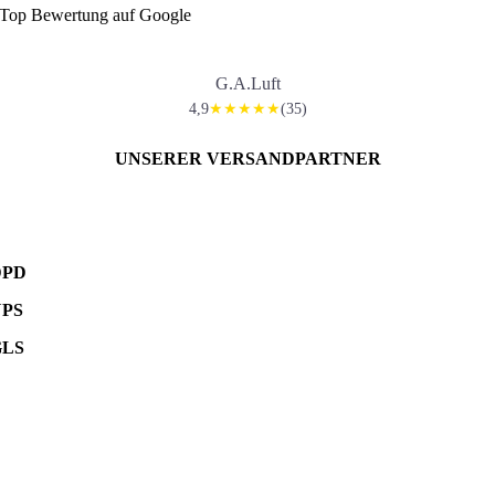
Top Bewertung auf Google
G.A.Luft
4,9
(35)
★★★★★
UNSERER VERSANDPARTNER
DPD
UPS
GLS