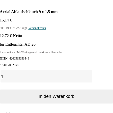
Aerial Ablaufschlauch 9 x 1,5 mm
15,14
€
inkl. 19 % MwSt.
zzgl.
Versandkosten
12,72
€
Netto
für Entfeuchter AD 20
Lieferzeit:
ca. 3-6 Werktagen - Direkt vom Hersteller
GTIN:
4260393633445
SKU:
2002058
A
e
r
i
a
In den Warenkorb
l
A