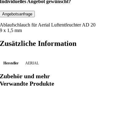
b
Individuelles Angebot gewünscht?
l
a
Angebotsanfrage
u
Ablaufschlauch für Aerial Luftentfeuchter AD 20
f
9 x 1,5 mm
s
c
Zusätzliche Information
h
l
a
Hersteller
AERIAL
u
Zubehör und mehr
c
Verwandte Produkte
h
9
x
1
,
5
m
m