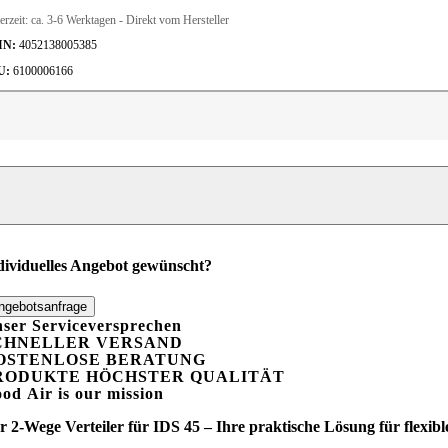
erzeit:
ca. 3-6 Werktagen - Direkt vom Hersteller
IN:
4052138005385
U:
6100006166
ege
rteiler
r
S 45
enge
dividuelles Angebot gewünscht?
ngebotsanfrage
ser Serviceversprechen
CHNELLER VERSAND
OSTENLOSE BERATUNG
RODUKTE HÖCHSTER QUALITÄT
ood
A
ir is our mission
r 2-Wege Verteiler für IDS 45 – Ihre praktische Lösung für flexib