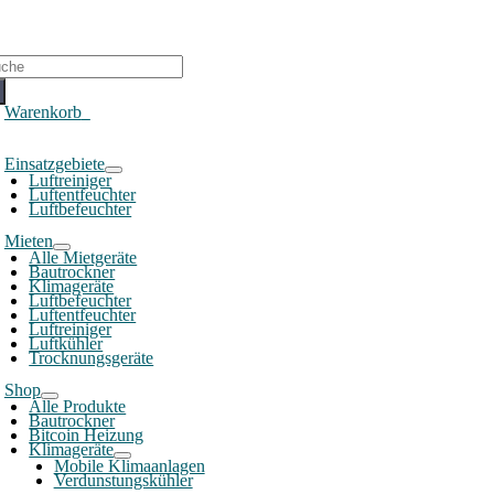
che
ch:
Warenkorb
0
oggle
Einsatzgebiete
avigation
Luftreiniger
Luftentfeuchter
Luftbefeuchter
Mieten
Alle Mietgeräte
Bautrockner
Klimageräte
Luftbefeuchter
Luftentfeuchter
Luftreiniger
Luftkühler
Trocknungsgeräte
Shop
Alle Produkte
Bautrockner
Bitcoin Heizung
Klimageräte
Mobile Klimaanlagen
Verdunstungskühler