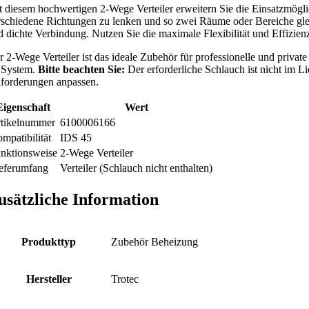
t diesem hochwertigen 2-Wege Verteiler erweitern Sie die Einsatzmöglic
rschiedene Richtungen zu lenken und so zwei Räume oder Bereiche gleich
d dichte Verbindung. Nutzen Sie die maximale Flexibilität und Effizienz
r 2-Wege Verteiler ist das ideale Zubehör für professionelle und pri
 System.
Bitte beachten Sie:
Der erforderliche Schlauch ist nicht im L
forderungen anpassen.
Eigenschaft
Wert
tikelnummer
6100006166
mpatibilität
IDS 45
nktionsweise
2-Wege Verteiler
eferumfang
Verteiler (Schlauch nicht enthalten)
usätzliche Information
Produkttyp
Zubehör Beheizung
Hersteller
Trotec