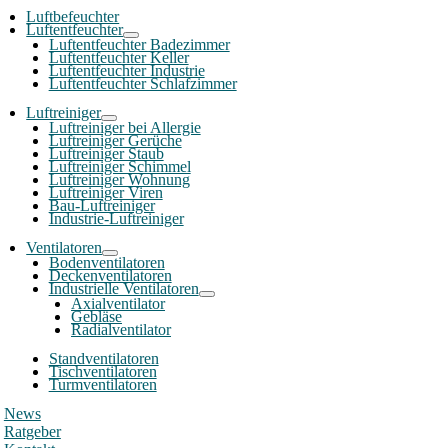
Luftbefeuchter
Luftentfeuchter
Luftentfeuchter Badezimmer
Luftentfeuchter Keller
Luftentfeuchter Industrie
Luftentfeuchter Schlafzimmer
Luftreiniger
Luftreiniger bei Allergie
Luftreiniger Gerüche
Luftreiniger Staub
Luftreiniger Schimmel
Luftreiniger Wohnung
Luftreiniger Viren
Bau-Luftreiniger
Industrie-Luftreiniger
Ventilatoren
Bodenventilatoren
Deckenventilatoren
Industrielle Ventilatoren
Axialventilator
Gebläse
Radialventilator
Standventilatoren
Tischventilatoren
Turmventilatoren
News
Ratgeber