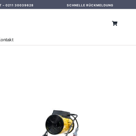
T –
0211 30039628
SCHNELLE RÜCKMELDUNG
ontakt
IN DEN WARENKORB
/
DETAILS