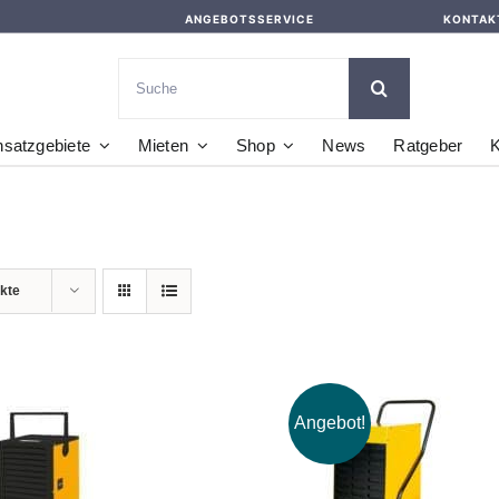
ANGEBOTSSERVICE
KONTAK
Suche
nach:
nsatzgebiete
Mieten
Shop
News
Ratgeber
K
kte
Angebot!
DEN WARENKORB
IN DEN WARENKORB
/
DETAILS
/
DETAILS