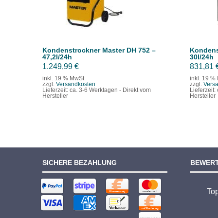
Kondenstrockner Master DH 752 –
Kondens
47,2l/24h
30l/24h
1.249,99
€
831,81
inkl. 19 % MwSt.
inkl. 19 %
zzgl.
Versandkosten
zzgl.
Vers
Lieferzeit:
ca. 3-6 Werktagen - Direkt vom
Lieferzeit:
Hersteller
Hersteller
SICHERE BEZAHLUNG
BEWER
To