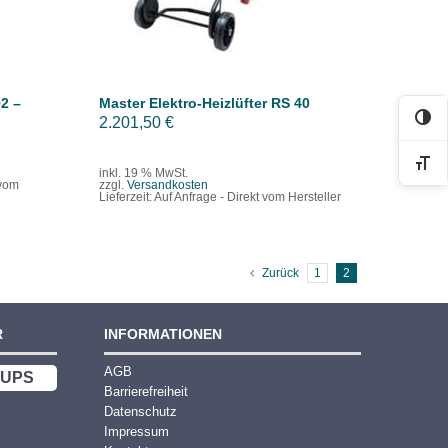
2 –
Master Elektro-Heizlüfter RS 40
2.201,50
€
Kon
r
Sch
inkl. 19 % MwSt.
 vom
zzgl.
Versandkosten
Lieferzeit:
Auf Anfrage - Direkt vom Hersteller
 €.
Zurück
1
2
R
INFORMATIONEN
AGB
UPS
Barrierefreiheit
Datenschutz
Impressum