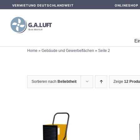
Skip
VERMIETUNG DEUTSCHLANDWEIT
ONLINESHOP
to
content
Ei
Home
»
Gebäude und Gewerbeflächen
»
Seite 2
Sortieren nach
Beliebtheit
Zeige
12 Produ
IN DEN WARENKORB
IN 
/
DETAILS