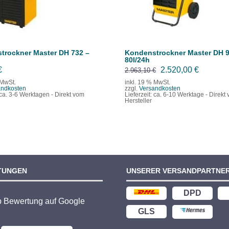
trockner Master DH 732 –
Kondenstrockner Master DH 9
80l/24h
Ursprünglicher
Aktuelle
€
2.520,00
€
2.963,10
€
Preis
Preis
 MwSt.
inkl. 19 % MwSt.
andkosten
zzgl.
Versandkosten
war:
ist:
ca. 3-6 Werktagen - Direkt vom
Lieferzeit:
ca. 6-10 Werktage - Direkt
Hersteller
2.963,10 €
2.520,00
TUNGEN
UNSERER VERSANDPARTNE
DPD
p Bewertung auf Google
GLS