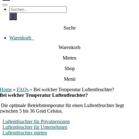
c
h
T
S
e
o
u
c
g
n
h
g
a
e
l
Suche
c
n
e
a
h
N
c
Warenkorb
0
:
a
h
:
v
Warenkorb
i
g
Mieten
a
t
i
Shop
o
n
Menü
Home
»
FAQs
»
Bei welcher Temperatur Luftentfeuchter?
Bei welcher Temperatur Luftentfeuchter?
Die optimale Betriebstemperatur für einen Luftentfeuchter liegt
zwischen 5 bis 36 Grad Celsius.
Luftentfeuchter für Privatpersonen
Luftentfeuchter für Unternehmen
Luftentfeuchter mieten