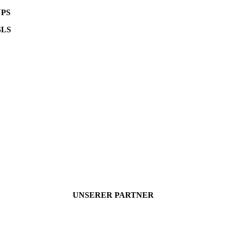
UPS
GLS
UNSERER PARTNER