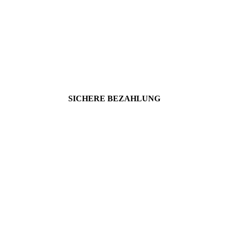
Gesundheit und frische Luft
Egal ob Viren, Schimmelpilzsporen, zu feuchte Luft,
Gerüche oder Lösemittel.
Wir haben die richtige Lösung, Luftreiniger,
Luftentfeuchter, Luftbefeuchter, Bautrockner, Co2-
Messgerät und Raumluftfilter für Sie.
SICHERE BEZAHLUNG