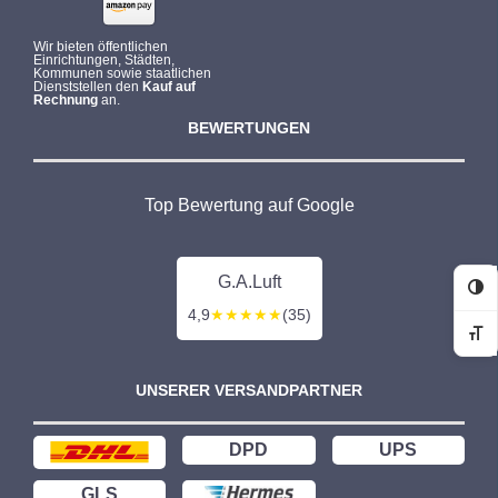
Wir bieten öffentlichen
Einrichtungen, Städten,
Kommunen sowie staatlichen
Dienststellen den
Kauf auf
Rechnung
an.
BEWERTUNGEN
Top Bewertung auf Google
G.A.Luft
Ko
4,9
★★★★★
(35)
Sc
UNSERER VERSANDPARTNER
DPD
UPS
GLS