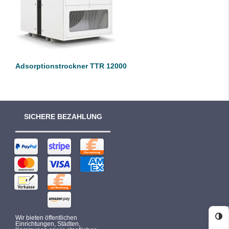
DETAILS
Adsorptionstrockner TTR 12000
SICHERE BEZAHLUNG
Wir bieten öffentlichen
Ko
Einrichtungen, Städten,