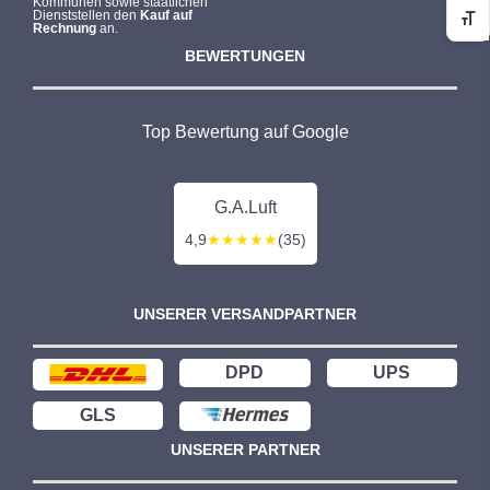
Kommunen sowie staatlichen
Dienststellen den
Kauf auf
Sc
Rechnung
an.
BEWERTUNGEN
Top Bewertung auf Google
G.A.Luft
4,9
★★★★★
(35)
UNSERER VERSANDPARTNER
DPD
UPS
GLS
UNSERER PARTNER