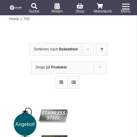
S
T
k
Suche
Mieten
Shop
Warenkorb
Menü
o
S
i
Home
»
700
u
g
c
p
g
h
e
t
l
n
o
a
e
c
c
Sortieren nach
Beliebtheit
h
N
:
o
a
n
v
Zeige
12 Produkte
i
t
g
e
a
n
t
t
i
o
n
Angebot!
IN DEN WARENKORB