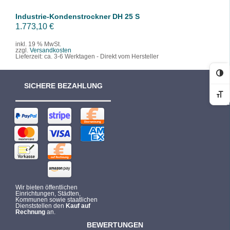
r
s
Industrie-Kondenstrockner DH 25 S
P
i
1.773,10
€
r
s
inkl. 19 % MwSt.
zzgl.
Versandkosten
e
t
Lieferzeit:
ca. 3-6 Werktagen - Direkt vom Hersteller
i
:
s
2
Ko
SICHERE BEZAHLUNG
w
0
Sc
a
2
r
,
:
4
3
9
0
2
€
,
.
Wir bieten öffentlichen
4
Einrichtungen, Städten,
Kommunen sowie staatlichen
9
Dienststellen den
Kauf auf
Rechnung
an.
BEWERTUNGEN