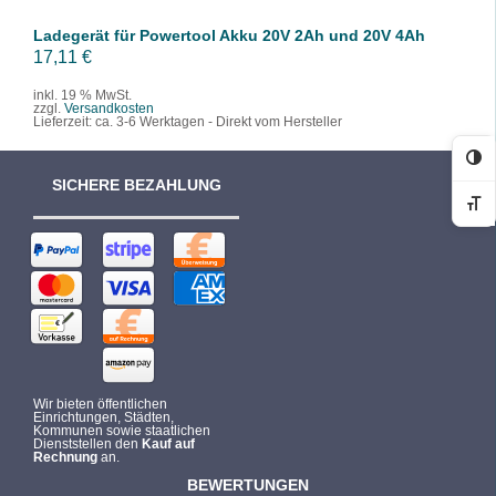
Ladegerät für Powertool Akku 20V 2Ah und 20V 4Ah
17,11
€
inkl. 19 % MwSt.
zzgl.
Versandkosten
Lieferzeit:
ca. 3-6 Werktagen - Direkt vom Hersteller
Ko
SICHERE BEZAHLUNG
Sc
Wir bieten öffentlichen
Einrichtungen, Städten,
Kommunen sowie staatlichen
Dienststellen den
Kauf auf
Rechnung
an.
BEWERTUNGEN