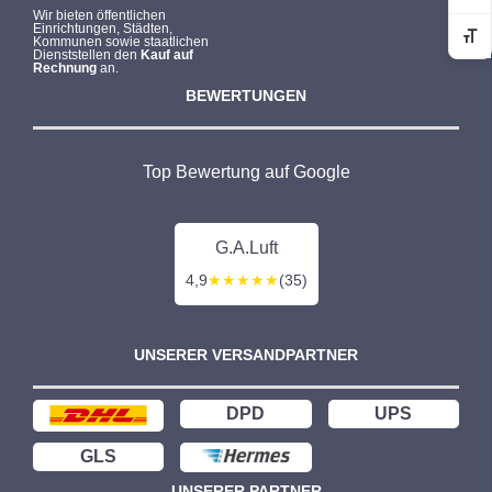
Wir bieten öffentlichen
r
s
Einrichtungen, Städten,
Kommunen sowie staatlichen
Sc
P
i
Dienststellen den
Kauf auf
Rechnung
an.
r
s
BEWERTUNGEN
e
t
i
:
s
1
Top Bewertung auf Google
w
.
a
8
r
9
G.A.Luft
:
5
4,9
★★★★★
(35)
3
,
.
0
UNSERER VERSANDPARTNER
8
0
6
7
€
DPD
UPS
,
.
GLS
5
UNSERER PARTNER