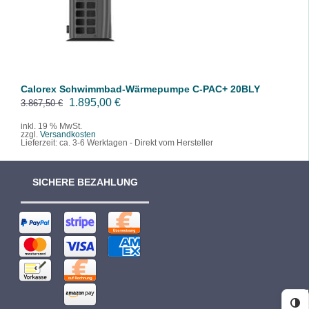
/
DETAILS
Calorex Schwimmbad-Wärmepumpe C-PAC+ 20BLY
U
A
1.895,00
€
3.867,50
€
r
k
inkl. 19 % MwSt.
zzgl.
Versandkosten
s
t
Lieferzeit:
ca. 3-6 Werktagen - Direkt vom Hersteller
p
u
r
e
SICHERE BEZAHLUNG
ü
l
n
l
g
e
l
r
i
P
c
r
h
e
e
i
Ko