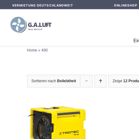
Skip
VERMIETUNG DEUTSCHLANDWEIT
ONLINESHOP
to
content
Ei
Home
»
490
Sortieren nach
Beliebtheit
Zeige
12 Produ
IN DEN WARENKORB
/
DETAILS