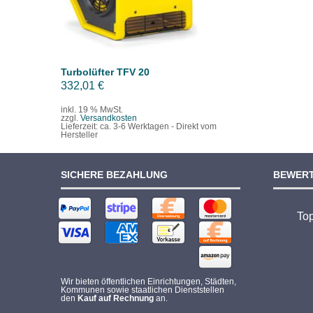
Turbolüfter TFV 20
332,01
€
inkl. 19 % MwSt.
zzgl.
Versandkosten
Lieferzeit:
ca. 3-6 Werktagen - Direkt vom
Hersteller
SICHERE BEZAHLUNG
BEWER
To
Wir bieten öffentlichen Einrichtungen, Städten,
Kommunen sowie staatlichen Dienststellen
den
Kauf auf Rechnung
an.