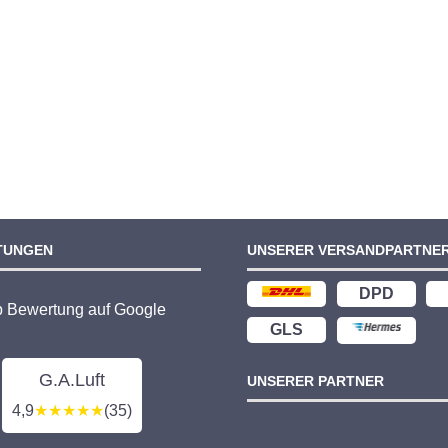
TUNGEN
UNSERER VERSANDPARTNE
DPD
p Bewertung auf Google
GLS
G.A.Luft
UNSERER PARTNER
4,9
★★★★★
(35)