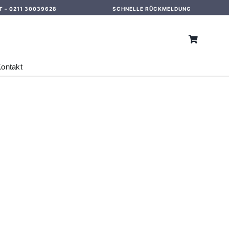
T –
0211 30039628
SCHNELLE RÜCKMELDUNG
ontakt