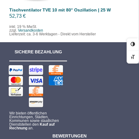
Tischventilator TVE 10 mit 80° Oszillation | 25 W
52,73
€
inkl. 19 % MwSt.
zzgl.
Versandkosten
Lieferzeit:
ca. 3-6 Werktagen - Direkt vom Hersteller
Ko
SICHERE BEZAHLUNG
Sc
Wir bieten öffentlichen
Einrichtungen, Städten,
Kommunen sowie staatlichen
Dienststellen den
Kauf auf
Rechnung
an.
BEWERTUNGEN