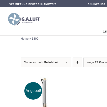
Skip
VERMIETUNG DEUTSCHLANDWEIT
ONLINESHOP
to
content
Ei
Home
»
1800
Sortieren nach
Beliebtheit
Zeige
12 Produ
Angebot!
IN DEN WARENKORB
/
DETAILS