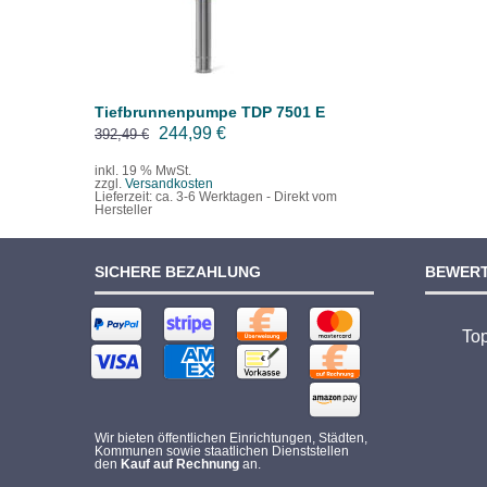
Tiefbrunnenpumpe TDP 7501 E
Ursprünglicher
Aktueller
244,99
€
392,49
€
Preis
Preis
inkl. 19 % MwSt.
zzgl.
Versandkosten
war:
ist:
Lieferzeit:
ca. 3-6 Werktagen - Direkt vom
Hersteller
392,49 €
244,99 €.
SICHERE BEZAHLUNG
BEWER
To
Wir bieten öffentlichen Einrichtungen, Städten,
Kommunen sowie staatlichen Dienststellen
den
Kauf auf Rechnung
an.