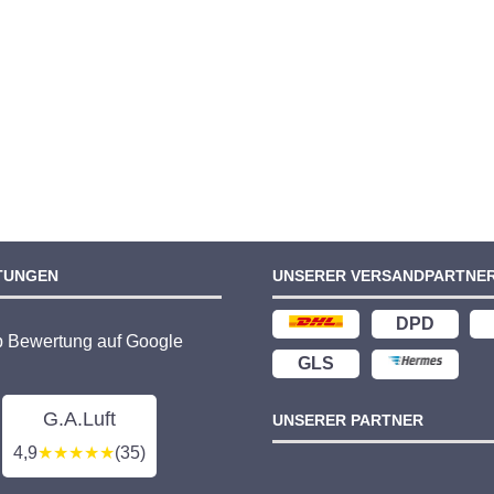
TUNGEN
UNSERER VERSANDPARTNE
DPD
p Bewertung auf Google
GLS
G.A.Luft
UNSERER PARTNER
4,9
★★★★★
(35)