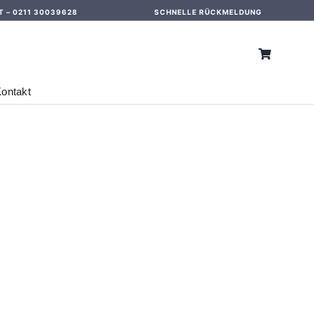
T –
0211 30039628
SCHNELLE RÜCKMELDUNG
ontakt