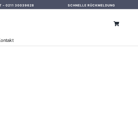
T –
0211 30039628
SCHNELLE RÜCKMELDUNG
ontakt