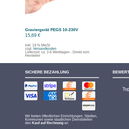
Graviergerät PEGS 10-230V
15,69
€
inkl. 19 % MwSt.
zzgl.
Versandkosten
Lieferzeit:
ca. 3-6 Werktagen - Direkt vom
Hersteller
SICHERE BEZAHLUNG
BEWER
To
Wir bieten öffentlichen Einrichtungen, Städten,
Kommunen sowie staatlichen Dienststellen
den
Kauf auf Rechnung
an.