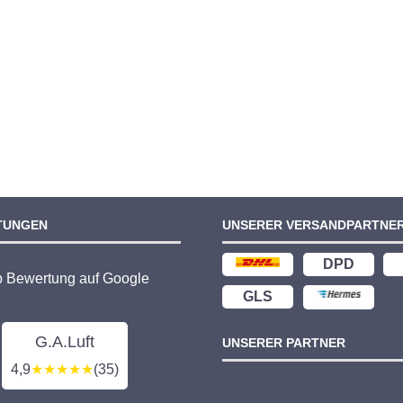
TUNGEN
UNSERER VERSANDPARTNE
DPD
p Bewertung auf Google
GLS
G.A.Luft
UNSERER PARTNER
4,9
★★★★★
(35)