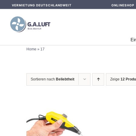
Skip
VERMIETUNG DEUTSCHLANDWEIT
ONLINESHOP
to
content
Ei
Home
»
17
Sortieren nach
Beliebtheit
Zeige
12 Produ
IN DEN WARENKORB
/
DETAILS