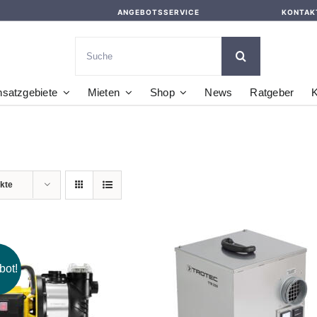
ANGEBOTSSERVICE
KONTAK
Suche
nach:
nsatzgebiete
Mieten
Shop
News
Ratgeber
K
kte
bot!
DEN WARENKORB
IN DEN WARENKORB
/
DETAILS
/
DETAILS