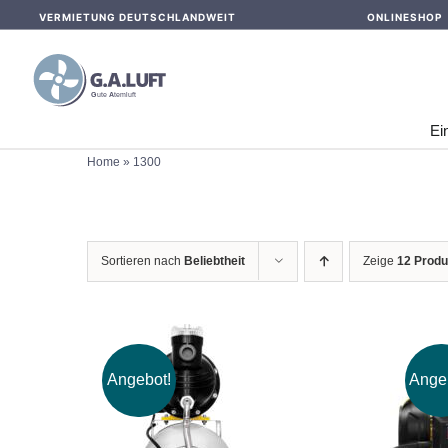
Skip
VERMIETUNG DEUTSCHLANDWEIT
ONLINESHOP
to
content
Ei
Home
»
1300
Sortieren nach
Beliebtheit
Zeige
12 Produ
Angebot!
Ange
IN DEN WARENKORB
IN 
/
DETAILS