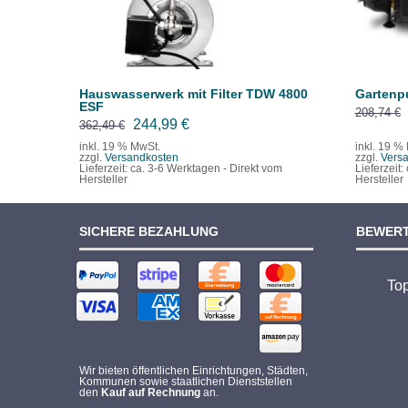
Hauswasserwerk mit Filter TDW 4800
Gartenp
ESF
208,74
€
Ursprünglicher
Aktueller
244,99
€
362,49
€
Preis
Preis
inkl. 19 % MwSt.
inkl. 19 %
zzgl.
Versandkosten
zzgl.
Vers
war:
ist:
Lieferzeit:
ca. 3-6 Werktagen - Direkt vom
Lieferzeit:
Hersteller
Hersteller
362,49 €
244,99 €.
SICHERE BEZAHLUNG
BEWER
To
Wir bieten öffentlichen Einrichtungen, Städten,
Kommunen sowie staatlichen Dienststellen
den
Kauf auf Rechnung
an.