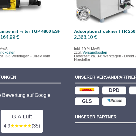
umpe mit Filter TGP 4800 ESF
Adsorptionstrockner TTR 250
Ursprünglicher
Aktueller
164,99
€
2.368,10
€
Preis
Preis
 MwSt.
inkl. 19 % MwSt.
war:
ist:
andkosten
zzgl.
Versandkosten
ca. 3-6 Werktagen - Direkt vom
Lieferzeit:
ca. 3-6 Werktagen - Direkt
208,74 €
164,99 €.
Hersteller
TUNGEN
UNSERER VERSANDPARTNE
DPD
p Bewertung auf Google
GLS
G.A.Luft
UNSERER PARTNER
4,9
★★★★★
(35)