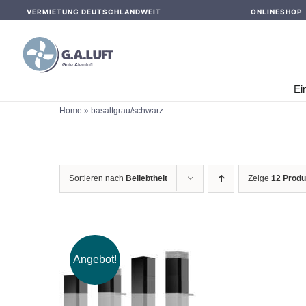
Skip
VERMIETUNG DEUTSCHLANDWEIT
ONLINESHOP
to
content
Ei
Home
»
basaltgrau/schwarz
Sortieren nach
Beliebtheit
Zeige
12 Produ
Angebot!
IN DEN WARENKORB
/
DETAILS