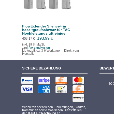
FlowExtender Silence+ in
basaltgrau/schwarz für TAC
Hochleistungsluftreiniger
Ursprünglicher
Aktueller
193,99
€
408,17
€
Preis
Preis
inkl. 19 % MwSt.
zzgl.
Versandkosten
war:
ist:
Lieferzeit:
ca. 3-6 Werktagen - Direkt vom
Hersteller
408,17 €
193,99 €.
SICHERE BEZAHLUNG
BEWER
To
Wir bieten öffentlichen Einrichtungen, Städten,
Kommunen sowie staatlichen Dienststellen
den
Kauf auf Rechnung
an.