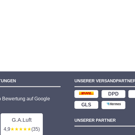
TUNGEN
UNSERER VERSANDPARTNE
DPD
p Bewertung auf Google
GLS
G.A.Luft
UNSERER PARTNER
4,9
★★★★★
(35)