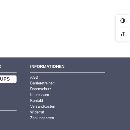
Kon
Sch
R
INFORMATIONEN
AGB
UPS
Barrierefreiheit
Datenschutz
Impressum
Kontakt
Versandkosten
Widerruf
Zahlungsarten