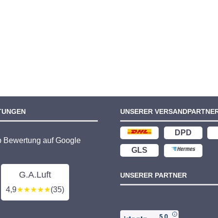
TUNGEN
UNSERER VERSANDPARTNE
DPD
p Bewertung auf Google
GLS
G.A.Luft
UNSERER PARTNER
4,9
★★★★★
(35)