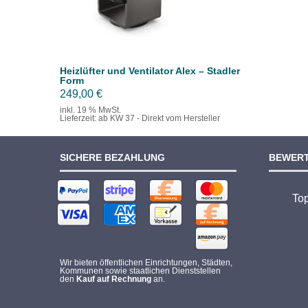
Heizlüfter und Ventilator Alex – Stadler
Form
249,00
€
inkl. 19 % MwSt.
Lieferzeit:
ab KW 37 - Direkt vom Hersteller
SICHERE BEZAHLUNG
BEWER
To
Wir bieten öffentlichen Einrichtungen, Städten,
Kommunen sowie staatlichen Dienststellen
den
Kauf auf Rechnung
an.