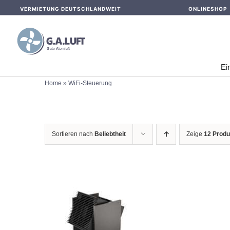
Skip
VERMIETUNG DEUTSCHLANDWEIT
ONLINESHOP
to
content
Ei
Home
»
WiFi-Steuerung
Sortieren nach
Beliebtheit
Zeige
12 Produ
IN DEN WARENKORB
/
DETAILS