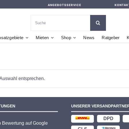
ANGEBOTSSERVICE
KONTAK
Suche
nach:
nsatzgebiete
Mieten
Shop
News
Ratgeber
K
 Auswahl entsprechen.
TUNGEN
UNSERER VERSANDPARTNE
DPD
p Bewertung auf Google