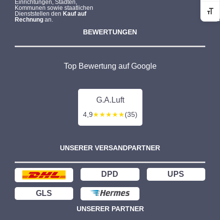
Einrichtungen, Städten,
Kommunen sowie staatlichen
Dienststellen den
Kauf auf
Sc
Rechnung
an.
BEWERTUNGEN
Top Bewertung auf Google
G.A.Luft
4,9
★★★★★
(35)
UNSERER VERSANDPARTNER
DPD
UPS
GLS
UNSERER PARTNER