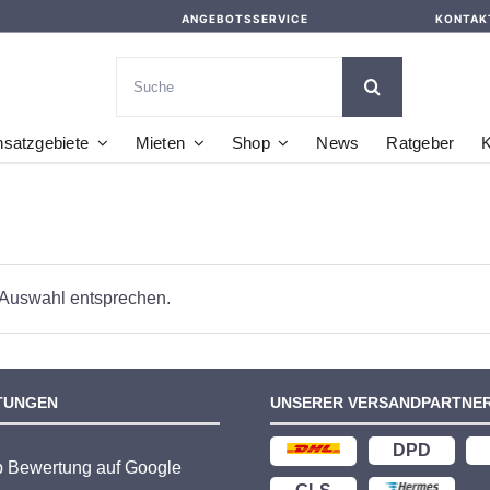
ANGEBOTSSERVICE
KONTAK
Suche
nach:
nsatzgebiete
Mieten
Shop
News
Ratgeber
K
 Auswahl entsprechen.
TUNGEN
UNSERER VERSANDPARTNE
DPD
p Bewertung auf Google