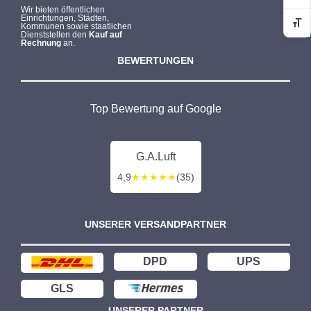
Wir bieten öffentlichen
Einrichtungen, Städten,
Kommunen sowie staatlichen
Sc
Dienststellen den
Kauf auf
Rechnung
an.
BEWERTUNGEN
Top Bewertung auf Google
G.A.Luft
4,9
★★★★★
(35)
UNSERER VERSANDPARTNER
DPD
UPS
GLS
UNSERER PARTNER