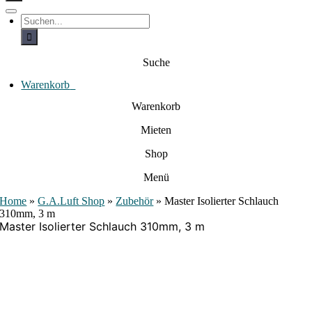
c
h
T
S
e
o
u
c
g
n
h
g
a
e
l
Suche
c
n
e
a
h
N
c
Warenkorb
0
:
a
h
:
v
Warenkorb
i
g
Mieten
a
t
i
Shop
o
n
Menü
Home
»
G.A.Luft Shop
»
Zubehör
»
Master Isolierter Schlauch
310mm, 3 m
Master Isolierter Schlauch 310mm, 3 m