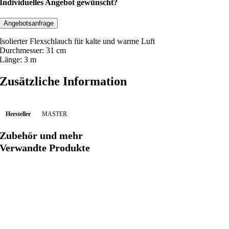
s
Individuelles Angebot gewünscht?
o
l
Angebotsanfrage
i
Isolierter Flexschlauch für kalte und warme Luft
e
Durchmesser: 31 cm
r
Länge: 3 m
t
Zusätzliche Information
e
r
S
Hersteller
MASTER
c
h
Zubehör und mehr
l
Verwandte Produkte
a
u
c
h
3
1
0