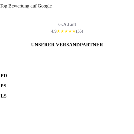
Top Bewertung auf Google
G.A.Luft
4,9
(35)
★★★★★
UNSERER VERSANDPARTNER
DPD
UPS
GLS