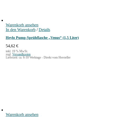
m
m
,
3
Warenkorb ansehen
m
In den Warenkorb
/
Details
M
Heylo Pump-Sprühflasche „Venus“ (1,5 Liter)
e
n
54,62
€
g
inkl. 19 % MwSt.
zzgl.
Versandkosten
e
Lieferzeit:
ca. 6-10 Werktage - Direkt vom Hersteller
Warenkorb ansehen