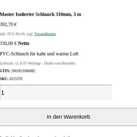
Master Isolierter Schlauch 310mm, 3 m
392,70
€
inkl. 19 % MwSt.
zzgl.
Versandkosten
330,00
€
Netto
PVC-Schlauch für kalte und warme Luft
Lieferzeit:
ca. 6-10 Werktage - Direkt vom Hersteller
GTIN:
5901821066082
SKU:
4515370
M
a
s
t
e
In den Warenkorb
r
I