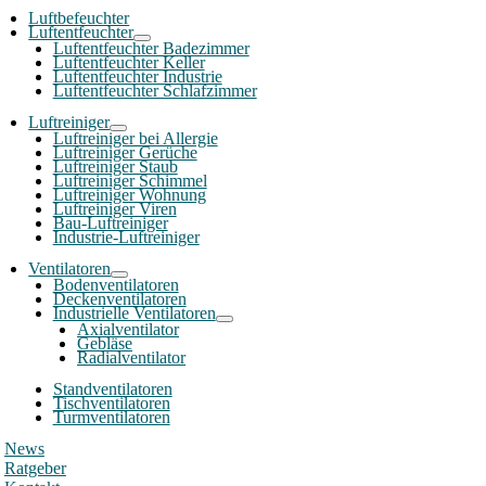
Luftbefeuchter
Luftentfeuchter
Luftentfeuchter Badezimmer
Luftentfeuchter Keller
Luftentfeuchter Industrie
Luftentfeuchter Schlafzimmer
Luftreiniger
Luftreiniger bei Allergie
Luftreiniger Gerüche
Luftreiniger Staub
Luftreiniger Schimmel
Luftreiniger Wohnung
Luftreiniger Viren
Bau-Luftreiniger
Industrie-Luftreiniger
Ventilatoren
Bodenventilatoren
Deckenventilatoren
Industrielle Ventilatoren
Axialventilator
Gebläse
Radialventilator
Standventilatoren
Tischventilatoren
Turmventilatoren
News
Ratgeber