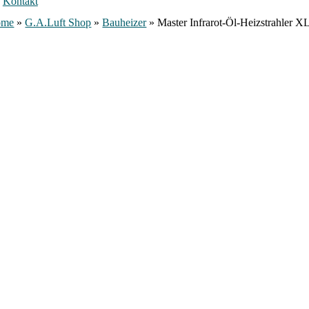
Kontakt
ome
»
G.A.Luft Shop
»
Bauheizer
»
Master Infrarot-Öl-Heizstrahler X