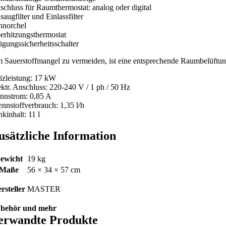
schluss für Raumthermostat: analog oder digital
augfilter und Einlassfilter
hnorchel
erhitzungsthermostat
igungssicherheitsschalter
 Sauerstoffmangel zu vermeiden, ist eine entsprechende Raumbelüftung
izleistung: 17 kW
ektr. Anschluss: 220-240 V / 1 ph / 50 Hz
nnstrom: 0,85 A
ennstoffverbrauch: 1,35 l/h
kinhalt: 11 l
usätzliche Information
ewicht
19 kg
Maße
56 × 34 × 57 cm
rsteller
MASTER
behör und mehr
erwandte Produkte