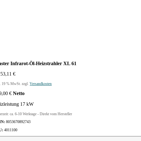
ster Infrarot-Öl-Heizstrahler XL 61
153,11
€
l. 19 % MwSt.
zzgl.
Versandkosten
9,00
€
Netto
izleistung 17 kW
erzeit:
ca. 6-10 Werktage - Direkt vom Hersteller
IN:
8053670892743
U:
4011100
ster