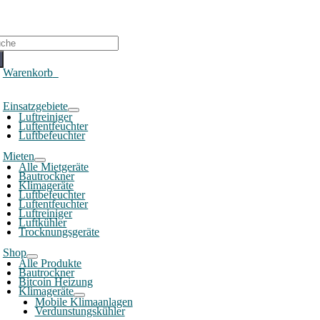
che
ch:
Warenkorb
0
oggle
Einsatzgebiete
avigation
Luftreiniger
Luftentfeuchter
Luftbefeuchter
Mieten
Alle Mietgeräte
Bautrockner
Klimageräte
Luftbefeuchter
Luftentfeuchter
Luftreiniger
Luftkühler
Trocknungsgeräte
Shop
Alle Produkte
Bautrockner
Bitcoin Heizung
Klimageräte
Mobile Klimaanlagen
Verdunstungskühler