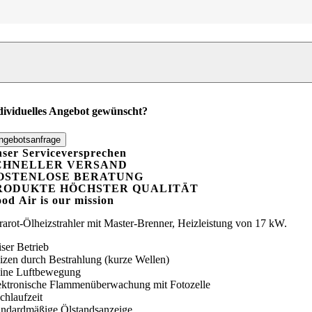
frarot-
-
izstrahler
L
1
enge
dividuelles Angebot gewünscht?
ngebotsanfrage
ser Serviceversprechen
CHNELLER VERSAND
OSTENLOSE BERATUNG
RODUKTE HÖCHSTER QUALITÄT
ood
A
ir is our mission
frarot-Ölheizstrahler mit Master-Brenner, Heizleistung von 17 kW.
iser Betrieb
izen durch Bestrahlung (kurze Wellen)
ine Luftbewegung
ektronische Flammenüberwachung mit Fotozelle
chlaufzeit
andardmäßige Ölstandsanzeige