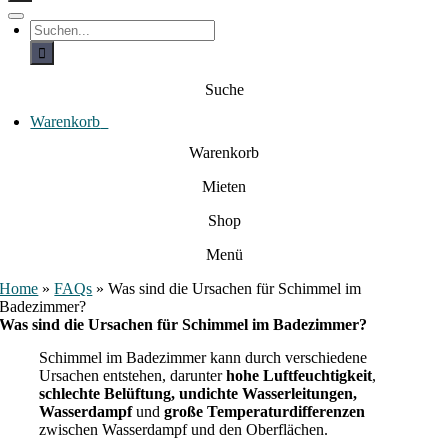
c
h
T
S
e
o
u
c
g
n
h
g
a
e
l
Suche
c
n
e
a
h
N
c
Warenkorb
0
:
a
h
:
v
Warenkorb
i
g
Mieten
a
t
i
Shop
o
n
Menü
Home
»
FAQs
»
Was sind die Ursachen für Schimmel im
Badezimmer?
Was sind die Ursachen für Schimmel im Badezimmer?
Schimmel im Badezimmer kann durch verschiedene
Ursachen entstehen, darunter
hohe
Luftfeuchtigkeit
,
schlechte Belüftung, undichte Wasserleitungen,
Wasserdampf
und
große Temperaturdifferenzen
zwischen Wasserdampf und den Oberflächen.