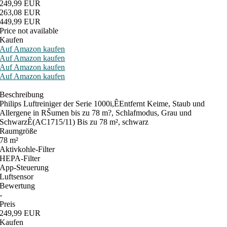
249,99 EUR
263,08 EUR
449,99 EUR
Price not available
Kaufen
Auf Amazon kaufen
Auf Amazon kaufen
Auf Amazon kaufen
Auf Amazon kaufen
Beschreibung
Philips Luftreiniger der Serie 1000i,ÊEntfernt Keime, Staub und
Allergene in RŠumen bis zu 78 m?, Schlafmodus, Grau und
SchwarzÊ(AC1715/11) Bis zu 78 m², schwarz
Raumgröße
78 m²
Aktivkohle-Filter
HEPA-Filter
App-Steuerung
Luftsensor
Bewertung
-
Preis
249,99 EUR
Kaufen