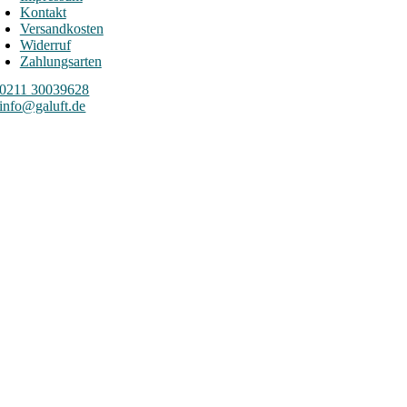
Kontakt
Versandkosten
Widerruf
Zahlungsarten
0211 30039628
info@galuft.de