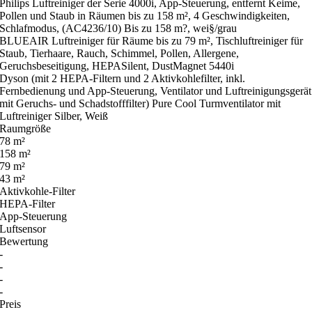
Philips Luftreiniger der Serie 4000i, App-Steuerung, entfernt Keime,
Pollen und Staub in Räumen bis zu 158 m², 4 Geschwindigkeiten,
Schlafmodus, (AC4236/10) Bis zu 158 m?, wei§/grau
BLUEAIR Luftreiniger für Räume bis zu 79 m², Tischluftreiniger für
Staub, Tierhaare, Rauch, Schimmel, Pollen, Allergene,
Geruchsbeseitigung, HEPASilent, DustMagnet 5440i
Dyson (mit 2 HEPA-Filtern und 2 Aktivkohlefilter, inkl.
Fernbedienung und App-Steuerung, Ventilator und Luftreinigungsgerät
mit Geruchs- und Schadstofffilter) Pure Cool Turmventilator mit
Luftreiniger Silber, Weiß
Raumgröße
78 m²
158 m²
79 m²
43 m²
Aktivkohle-Filter
HEPA-Filter
App-Steuerung
Luftsensor
Bewertung
-
-
-
-
Preis