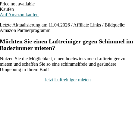
Price not available
Kaufen
Auf Amazon kaufen
Letzte Aktualisierung am 11.04.2026 / Affiliate Links / Bildquelle:
Amazon Partnerprogramm
Möchten Sie einen Luftreiniger gegen Schimmel im
Badezimmer mieten?
Nutzen Sie die Möglichkeit, einen hochwirksamen Luftreiniger zu
mieten und schaffen Sie so eine schimmelfreie und gesündere
Umgebung in Ihrem Bad!
Jetzt Luftreiniger mieten
Gesundheit und frische Luft
Egal ob Viren, Schimmelpilzsporen, zu feuchte Luft,
Gerüche oder Lösemittel.
Wir haben die richtige Lösung, Luftreiniger,
Luftentfeuchter, Luftbefeuchter, Bautrockner, Co2-
Messer und Raumluftfilter für Sie.