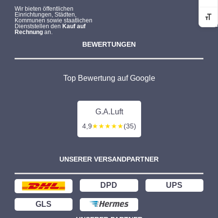
Ko
e
i
Wir bieten öffentlichen
Einrichtungen, Städten,
r
s
Sc
Kommunen sowie staatlichen
Dienststellen den
Kauf auf
P
i
Rechnung
an.
r
s
BEWERTUNGEN
e
t
i
:
Top Bewertung auf Google
s
1
w
.
a
9
G.A.Luft
r
4
4,9
★★★★★
(35)
:
9
2
,
.
9
UNSERER VERSANDPARTNER
0
9
8
DPD
UPS
2
€
,
.
GLS
5