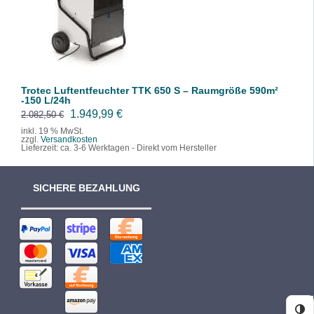
/
DETAILS
Trotec Luftentfeuchter TTK 650 S – Raumgröße 590m²
-150 L/24h
U
A
1.949,99
€
2.082,50
€
r
k
inkl. 19 % MwSt.
zzgl.
Versandkosten
s
t
Lieferzeit:
ca. 3-6 Werktagen - Direkt vom Hersteller
p
u
r
e
SICHERE BEZAHLUNG
ü
l
n
l
g
e
l
r
i
P
c
r
h
e