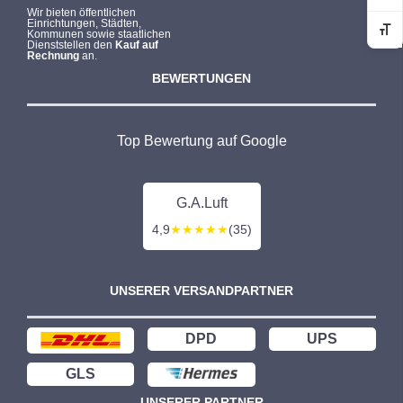
Wir bieten öffentlichen
Einrichtungen, Städten,
Kommunen sowie staatlichen
Sc
Dienststellen den
Kauf auf
Rechnung
an.
BEWERTUNGEN
Top Bewertung auf Google
G.A.Luft
4,9
★★★★★
(35)
UNSERER VERSANDPARTNER
DPD
UPS
GLS
UNSERER PARTNER