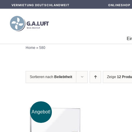
Skip
VERMIETUNG DEUTSCHLANDWEIT
ONLINESHOP
to
content
Ei
Home
»
580
Sortieren nach
Beliebtheit
Zeige
12 Produ
Angebot!
IN DEN WARENKORB
/
DETAILS