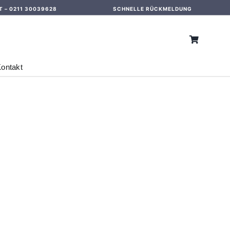
T –
0211 30039628
SCHNELLE RÜCKMELDUNG
ontakt