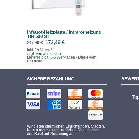
Infrarot-Heizplatte / Infrarotheizung
TIH 500 ST
Ursprünglicher
Aktueller
172,49
€
247,49
€
Preis
Preis
inkl. 19 % MwSt.
zzgl.
Versandkosten
war:
ist:
Lieferzeit:
ca. 3-6 Werktagen - Direkt vom
Hersteller
247,49 €
172,49 €.
SICHERE BEZAHLUNG
BEWER
To
Wir bieten öffentlichen Einrichtungen, Städten,
Kommunen sowie staatlichen Dienststellen
den
Kauf auf Rechnung
an.