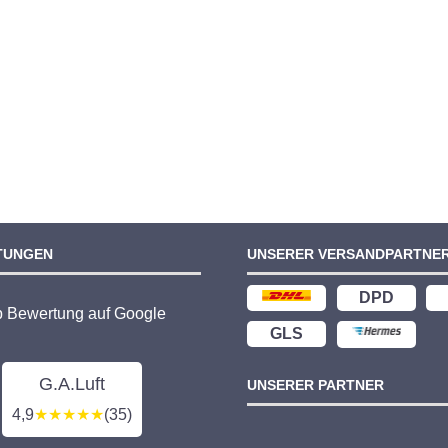
TUNGEN
UNSERER VERSANDPARTNE
DPD
p Bewertung auf Google
GLS
G.A.Luft
UNSERER PARTNER
4,9
★★★★★
(35)